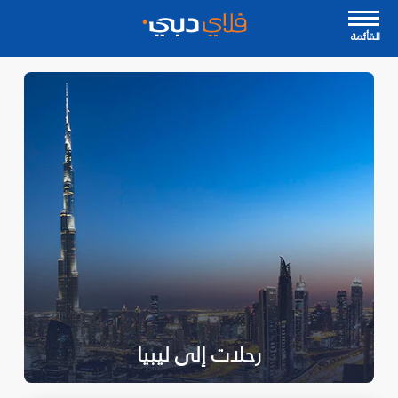
القأئمة
رحلات إلى ليبيا