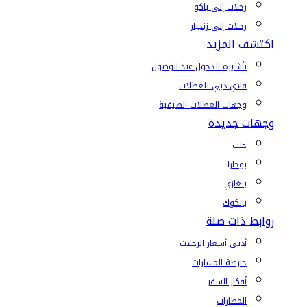
رحلات إلى باكو
رحلات إلى زنجبار
اكتشف المزيد
تأشيرة الدخول عند الوصول
فلاي دبي للعطلات
وجهات العطلات الصيفية
وجهات جديدة
حلب
بوخارا
بنغازي
بانكوك
روابط ذات صلة
أدنى أسعار الرحلات
خارطة المسارات
أفكار السفر
المطارات