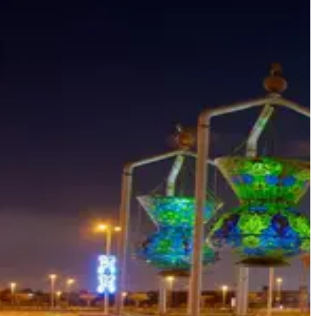
أفكار السفر
معلومات السفر
المعلومات الخاصة بالمطار
أهلاً بك في جدة
شاهد المملكة العربية السعودية في أقصى حالات التبادل
التجاري العالمي. تعتبر جدة بموقعها على شواطئ البحر الأحمر
ميناءً تجارياً هاماً وثاني أكبر مدينة في المملكة – ناهيك عن أنها
مقصد للحجاج في طريقهم إلى مكة المكرمة.
يمكنك الاستفادة من الخط الساحلي للتوجه نحو الشرق في رحلة
سفاري عبر الصحراء، أو ببساطة التمتع بصخب وضجيج هذه المدين
الحديثة.