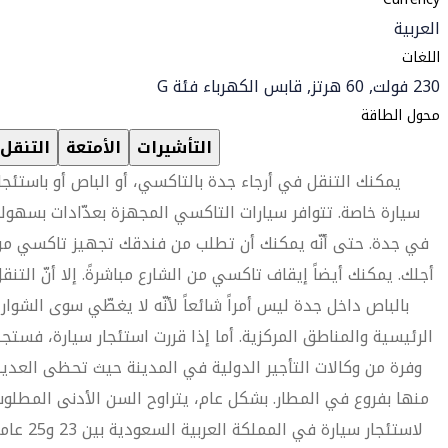
العربية
اللغات
230 فولت, 60 هرتز, قابس الكهرباء فئة G
محول الطاقة
التأشيرات
الأمتعة
التنقل
يمكنك التنقل في أرجاء جدة بالتاكسي، أو الباص أو باستئجا
سيارة خاصة. تتوافر سيارات التاكسي المجهزة بعدّادات بسهول
في جدة. حتى أنّه يمكنك أن تطلب من فندقك تجهيز تاكسي من
أجلك. يمكنك أيضاً إيقاف تاكسي من الشارع مباشرةً. إلا أنّ التنق
بالباص داخل جدة ليس أمراً شائعاً لأنّه لا يغطّي سوى الشوار
الرئيسية والمناطق المركزية. أما إذا قررت استئجار سيارة، فستج
وفرة من وكالات التأجير الدولية في المدينة حيث تحظى العدي
منها بفروع في المطار. بشكل عام، يتراوح السن الأدنى المطلو
لاستئجار سيارة في المملكة العربية السعودية بين 