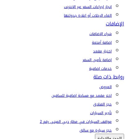
إنجاز إجراءات السفر عبر الإنترنت
إلغاء الرحلات أو إعادة جدولتها
الإضافات
شراء الإضافات
إضافة أمتعة
اختيار مقعد
إضافة تأمين السفر
خدمات إضافية
روابط ذات صلة
العروض
اختر مقعد مع مساحة إضافية للساقين
حجز الفنادق
تأجير السيارات
مواقف السيارات في مطار دبي المبنى رقم 2
حجز سيارة مع سائق
الحجز والإدارة