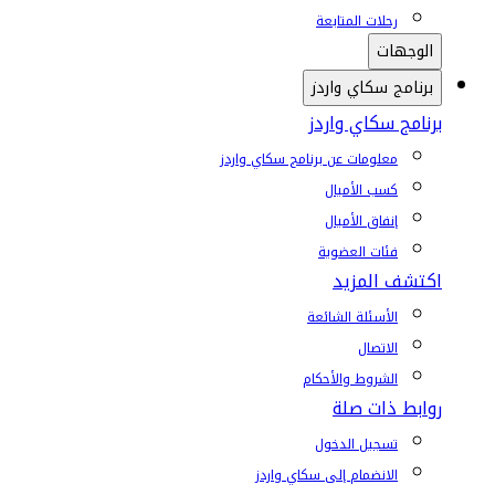
رحلات المتابعة
الوجهات
برنامج سكاي واردز
برنامج سكاي واردز
معلومات عن برنامج سكاي واردز
كسب الأميال
إنفاق الأميال
فئات العضوية
اكتشف المزيد
الأسئلة الشائعة
الاتصال
الشروط والأحكام
روابط ذات صلة
تسجيل الدخول
الانضمام إلى سكاي واردز