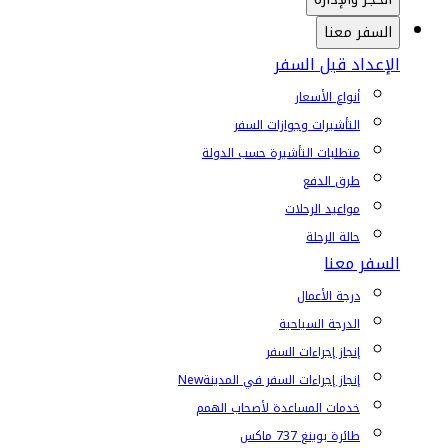
السفر معنا
الإعداد قبل السفر
أنواع الأسعار
التأشيرات وجوازات السفر
متطلبات التأشيرة حسب الدولة
طرق الدفع
مواعيد الرحلات
حالة الرحلة
السفر معنا
درجة الأعمال
الدرجة السياحية
إنجاز إجراءات السفر
إنجاز إجراءات السفر في المدينة
New
خدمات المساعدة لأصحاب الهمم
طائرة بوينغ 737 ماكس