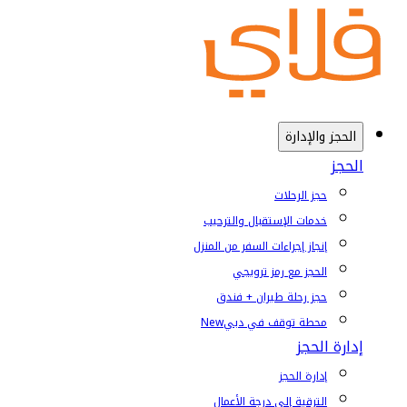
الحجز والإدارة
الحجز
حجز الرحلات
خدمات الإستقبال والترحيب
إنجاز إجراءات السفر من المنزل
الحجز مع رمز ترويجي
حجز رحلة طيران + فندق
محطة توقف في دبي
New
إدارة الحجز
إدارة الحجز
الترقية إلى درجة الأعمال