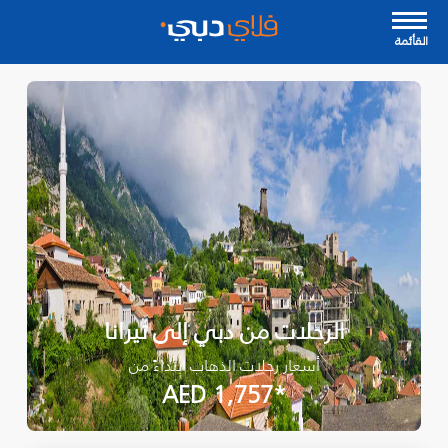
القأئمة
الرحلات من دبي إلى تيرانا
أسعار رحلات الذهاب ابتداءً من
*AED 1,757