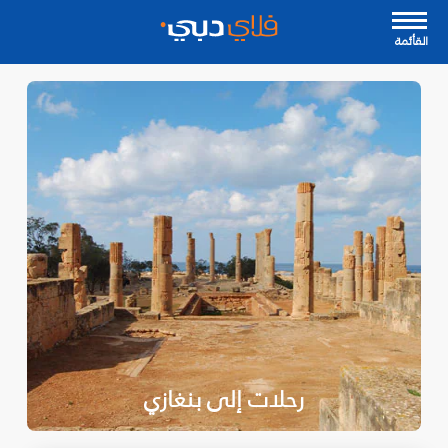
القأئمة
رحلات إلى بنغازي