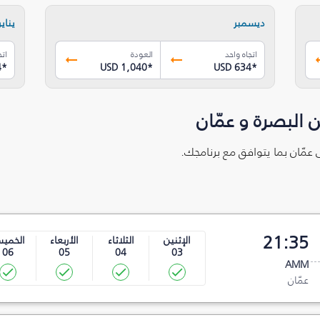
ديسمبر
يناير
اتجاه واحد
العودة
اتج
4
*
USD 1,040
*
USD 634
*
ة‎ و عمّان
21:35
الإثنين
الثلاثاء
الأربعاء
الخمي
06
05
04
03
AMM
عمّان