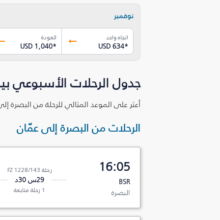
نوفمبر
اتجاه واحد
العودة
USD 1,040
*
USD 634
*
جدول الرحلات الأسبوعي بين البصر
أعثر على الموعد المثالي للرحلة من البصرة‎ إلى عمّان بما يتوافق مع برنامجك.
الرحلات من البصرة‎ إلى عمّان
16:05
رحلة FZ 1228/143
29س 30د
BSR
1 رحلة متابعة
البصرة‎