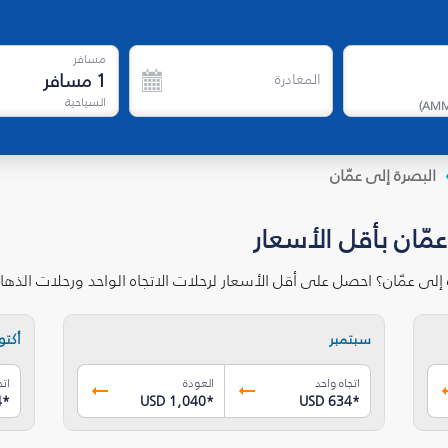
مسافر
1
مسافر
المغادرة
السياحية
)
AM
البصرة‎ إلى عمّان
سبتمبر
أكتوب
اتجاه واحد
العودة
اتج
4
*
USD 1,040
*
USD 634
*