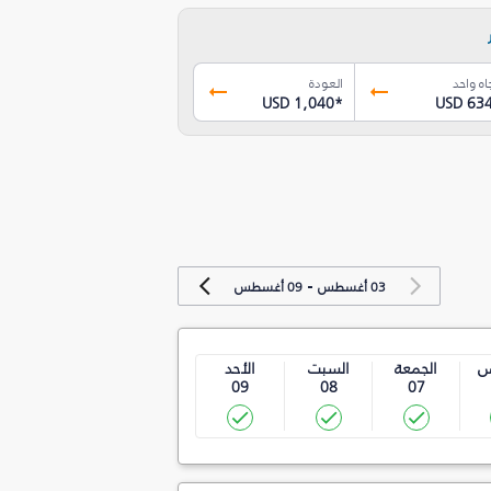
اه واحد
العودة
USD 1,040
*
USD 63
-
03 أغسطس
09 أغسطس
س
الجمعة
السبت
الأحد
09
08
07