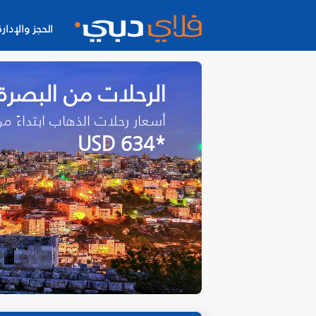
الحجز والإدارة
الرحلات من البصرة‎ إلى عمّان
أسعار رحلات الذهاب ابتداءً م
*USD 634