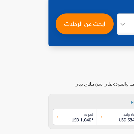
ابحث عن الرحلات
ر
اه واحد
العودة
USD 1,040
*
USD 63