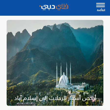
القأئمة
أرخص أسعار الرحلات إلى إسلام آباد