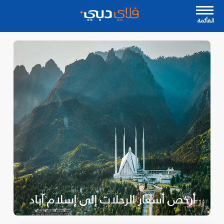
القأئمة
أرخص أسعار الرحلات إلى إسلام آباد