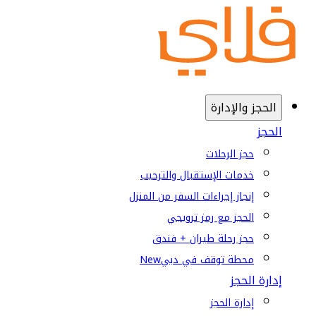
الحجز والإدارة
الحجز
حجز الرحلات
خدمات الإستقبال والترحيب
إنجاز إجراءات السفر من المنزل
الحجز مع رمز ترويجي
حجز رحلة طيران + فندق
محطة توقف في دبي
New
إدارة الحجز
إدارة الحجز