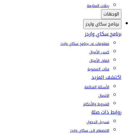
رحلات المتابعة
الوجهات
برنامج سكاي واردز
برنامج سكاي واردز
معلومات عن برنامج سكاي واردز
كسب الأميال
إنفاق الأميال
فئات العضوية
اكتشف المزيد
الأسئلة الشائعة
الاتصال
الشروط والأحكام
روابط ذات صلة
تسجيل الدخول
الانضمام إلى سكاي واردز