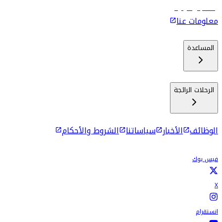
رحلات إلى كولومبو
معلومات عنا
المساعدة
الرحلات الرائجة
الوظائف
الأخبار
سياساتنا
الشروط والأحكام
فيس بوك
X
انستقرام