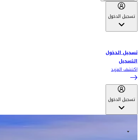
تسجيل الدخول
أهلاً بك في سكاي واردز طيران الإمارات برنامج الولاء المعتمد من قبل
طيران الإمارات، ومؤخراً فلاي دبي.
تسجيل الدخول
التسجيل
اكتشف المزيد
تسجيل الدخول