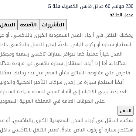
230 فولت, 60 هرتز, قابس الكهرباء فئة G
محول الطاقة
التأشيرات
الأمتعة
التنقل
يمكنك التنقل في أرجاء المدن السعودية الكبرى بالتاكسي، أو عب
استئجار سيارة أو ركوب الباص. عادةً، يُعتبر التنقل بالتاكسي داخ
المدن خياراً عملياً. كما تتوافر سيارات تاكسي رسمية ومجهز
بعدّادات. أما إذا أردت استقلال سيارة تاكسي غير مزودة بعدّاد
فاحرص على مفاوضة السائق بشأن السعر قبل بدء رحلتك. يمكن
أيضاً استئجار سيارة من إحدى شركات التأجير المحلية والدولي
العديدة. يرجى الانتباه إلى أنّه لا يُسمح للنساء بقيادة السيارا
على الطرقات العامة في المملكة العربية السعودية.
التنقل
يمكنك التنقل في أرجاء المدن السعودية الكبرى بالتاكسي، أو عبر
استئجار سيارة أو ركوب الباص. عادةً، يُعتبر التنقل بالتاكسي داخل