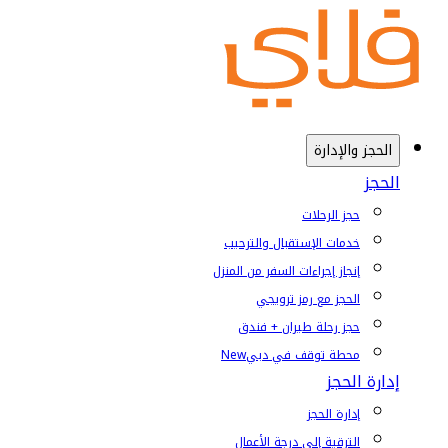
الحجز والإدارة
الحجز
حجز الرحلات
خدمات الإستقبال والترحيب
إنجاز إجراءات السفر من المنزل
الحجز مع رمز ترويجي
حجز رحلة طيران + فندق
محطة توقف في دبي
New
إدارة الحجز
إدارة الحجز
الترقية إلى درجة الأعمال