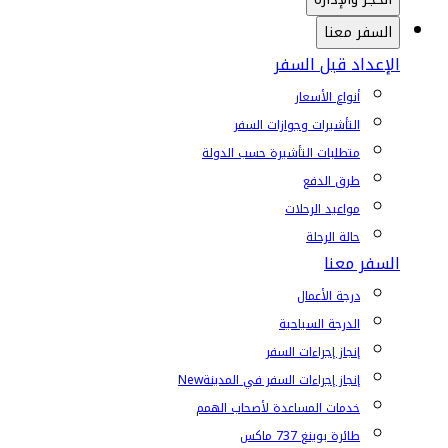
السفر معنا
الإعداد قبل السفر
أنواع الأسعار
التأشيرات وجوازات السفر
متطلبات التأشيرة حسب الدولة
طرق الدفع
مواعيد الرحلات
حالة الرحلة
السفر معنا
درجة الأعمال
الدرجة السياحية
إنجاز إجراءات السفر
إنجاز إجراءات السفر في المدينة
New
خدمات المساعدة لأصحاب الهمم
طائرة بوينغ 737 ماكس