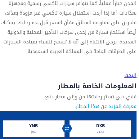
المدن خياراً عملياً. كما تتوافر سيارات تاكسي رسمية ومجهزة
بعدّادات. أما إذا أردت استقلال سيارة تاكسي غير مزودة بعدّاد،
فاحرص على مفاوضة السائق بشأن السعر قبل بدء رحلتك. يمكنك
أيضاً استئجار سيارة من إحدى شركات التأجير المحلية والدولية
العديدة. يرجى الانتباه إلى أنّه لا يُسمح للنساء بقيادة السيارات
على الطرقات العامة في المملكة العربية السعودية.
العثور على متجر السفر الأقرب إليك
البحث
المعلومات الخاصة بالمطار
فلاي دبي تسيّر رحلاتها من وإلى مطار ينبع.
معرفة المزيد عن هذا المطار.
YNB
DXB
دبي
ينبع