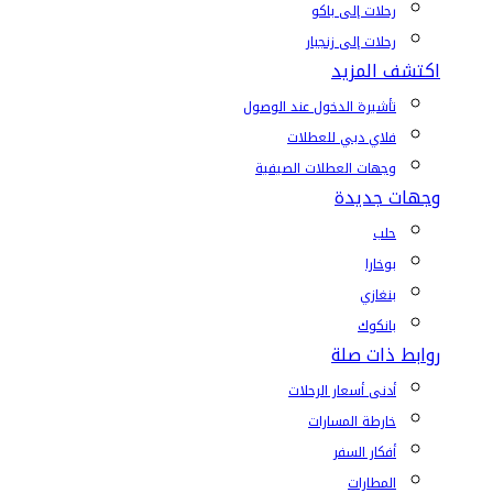
رحلات إلى باكو
رحلات إلى زنجبار
اكتشف المزيد
تأشيرة الدخول عند الوصول
فلاي دبي للعطلات
وجهات العطلات الصيفية
وجهات جديدة
حلب
بوخارا
بنغازي
بانكوك
روابط ذات صلة
أدنى أسعار الرحلات
خارطة المسارات
أفكار السفر
المطارات