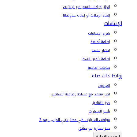
إنجاز إجراءات السفر عبر الإنترنت
إلغاء الرحلات أو إعادة جدولتها
الإضافات
شراء الإضافات
إضافة أمتعة
اختيار مقعد
إضافة تأمين السفر
خدمات إضافية
روابط ذات صلة
العروض
اختر مقعد مع مساحة إضافية للساقين
حجز الفنادق
تأجير السيارات
مواقف السيارات في مطار دبي المبنى رقم 2
حجز سيارة مع سائق
الحجز والإدارة