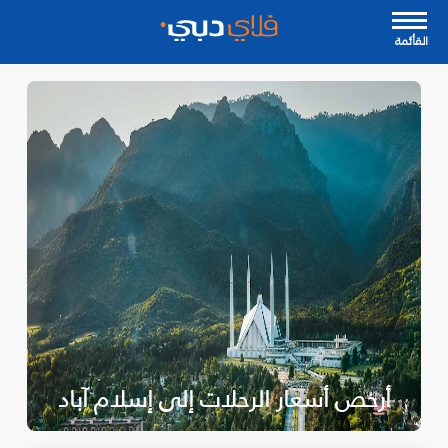
القأئمة
أرخص أسعار الرحلات إلى إسلام آباد