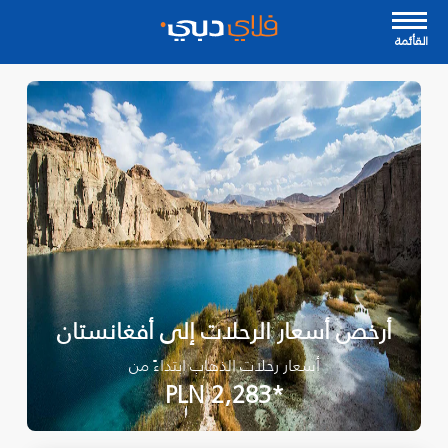
القأئمة
أرخص أسعار الرحلات إلى أفغانستان
أسعار رحلات الذهاب ابتداءً من
*PLN 2,283