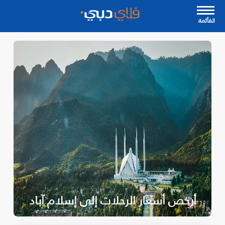
القأئمة
أرخص أسعار الرحلات إلى إسلام آباد