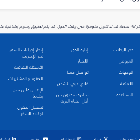
يارية.
حجز الرحلات
إدارة الحجز
إنجاز إجراءات السفر
عبر الإنترنت
العروض
الأخبار
الأسئلة الشائعة
الوجهات
تواصل معنا
العقود والمشتريات
الأمتعة
فلاي دبي للشحن
الإعلان على متن
المساعدة
مبادرة متحدون من
رحلاتنا
أجل الحياة البرية
تسجيل الدخول
لوكلاء السفر
فيس بوك
تويتر
انستقرام
يوتيوب
لينكد إ