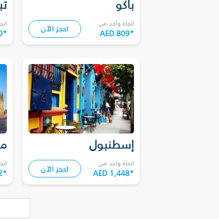
باكو
تب
اتجاه واحد من
اتج
احجز الآن
0
*
AED 809
*
إسطنبول
مي
اتجاه واحد من
اتج
احجز الآن
2
*
AED 1,448
*