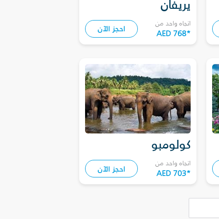
يريفان
اتجاه واحد من
احجز الآن
AED 768
*
كولومبو
اتجاه واحد من
احجز الآن
AED 703
*