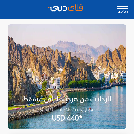
القأئمة
الرحلات من هرجيسا إلى مسقط
أسعار رحلات الذهاب ابتداءً من
*USD 440