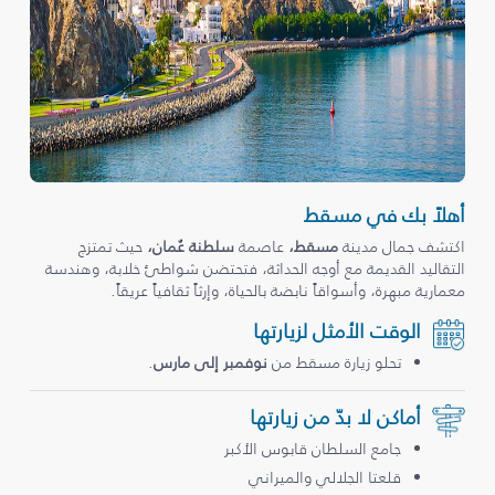
أهلاً بك في مسقط
اكتشف جمال مدينة
مسقط،
عاصمة
سلطنة عُمان،
حيث تمتزج
التقاليد القديمة مع أوجه الحداثة، فتحتضن شواطئ خلابة، وهندسة
معمارية مبهرة، وأسواقاً نابضة بالحياة، وإرثاً ثقافياً عريقاً.
الوقت الأمثل لزيارتها
تحلو زيارة مسقط من
نوفمبر إلى مارس
.
أماكن لا بدّ من زيارتها
جامع السلطان قابوس الأكبر
قلعتا الجلالي والميراني