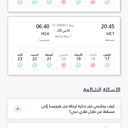
20:45
رحلة FZ 048/661
06:40
10س 55د
HGA
MCT
1 رحلة متابعة
مسقط
هرجيسا
الإثنين
الثلاثاء
الأربعاء
الخميس
الجمعة
السبت
الأحد
23
22
21
20
19
18
17
الأسئلة الشائعة
كيف يمكنني حجز تذكرة لرحلة من هرجيسا إلى
مسقط من خلال فلاي دبي؟