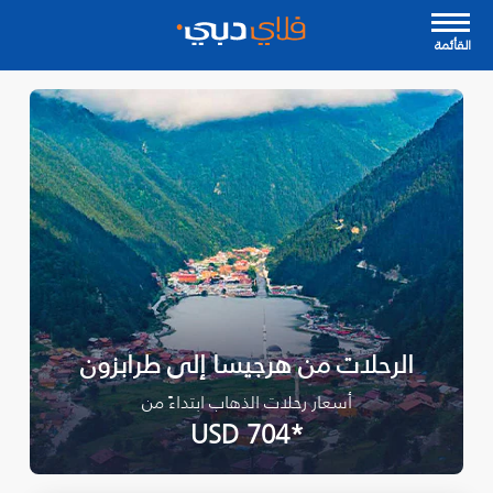
القأئمة
الرحلات من هرجيسا إلى طرابزون
أسعار رحلات الذهاب ابتداءً من
*USD 704