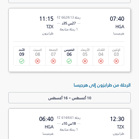
07:40
رحلة FZ 662/613
11:15
27س 35د
TZX
HGA
1 رحلة متابعة
هرجيسا
طرابزون
الإثنين
الثلاثاء
الأربعاء
الخميس
الجمعة
السبت
الأحد
09
08
07
06
05
04
03
الرحلة من طرابزون إلى هرجيسا
-
10 أغسطس
16 أغسطس
12:30
رحلة FZ 614/661
06:40
18س 10د
HGA
TZX
1 رحلة متابعة
طرابزون
هرجيسا