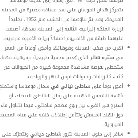
ليرسما شكل حرف "M"، في إشارة إلى مدينة مومباسا.
يتمركز هذان القوسان على بعد مسافة قصيرة من المدينة
القديمة، وقد تمّ بناؤهما من الخشب عام 1952، تخليداً
لزيارة الملكة إليزابيث الثانية إلى المدينة. بعدها، أضيفت
عليهما طبقة من الألمنيوم احتفالاً بزيارة الأميرة مارغريت.
اهرب من صخب المدينة وضوضائها وأمضِ أوقاتاً من العمر
في
منتزه هالر
الذي يُعتبر محمية طبيعية ترفيهية. فهنا،
ستحظى بفرصة مشاهدة مجموعة كبيرة من الحيوانات عن
كثب، كالزرافات وحيوانات فرس النهر والزواحف.
أمضِ يوماً على
شاطئ نيالي في
شمال مومباسا واستمتع
بأشعة الشمس الذهبية على رمال الشاطئ البيضاء، أو
استرخِ في الفيء بين ربوع مطعم شاطئي، فيما تتناول ماء
جوز الهند المنعش وتتأمل إطلالات خلابة على مياه المحيط
الفيروزية.
سافر إلى جنوب المدينة لتزور
شاطئ دياني
وتتعرّف على