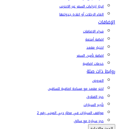
إنجاز إجراءات السفر عبر الإنترنت
إلغاء الرحلات أو إعادة جدولتها
الإضافات
شراء الإضافات
إضافة أمتعة
اختيار مقعد
إضافة تأمين السفر
خدمات إضافية
روابط ذات صلة
العروض
اختر مقعد مع مساحة إضافية للساقين
حجز الفنادق
تأجير السيارات
مواقف السيارات في مطار دبي المبنى رقم 2
حجز سيارة مع سائق
الحجز والإدارة