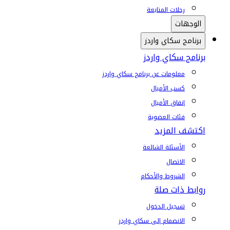
رحلات المتابعة
الوجهات
برنامج سكاي واردز
برنامج سكاي واردز
معلومات عن برنامج سكاي واردز
كسب الأميال
إنفاق الأميال
فئات العضوية
اكتشف المزيد
الأسئلة الشائعة
الاتصال
الشروط والأحكام
روابط ذات صلة
تسجيل الدخول
الانضمام إلى سكاي واردز