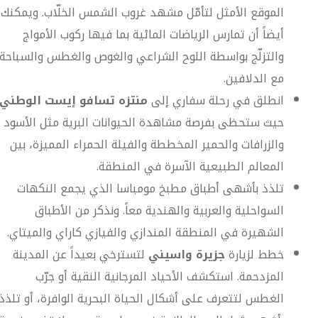
الموقع الأمثل لتأمّل مشهد غروب الشمس الخلّاب. ويمكنك
أيضاً أن تمارس الرياضات المائية بما فيها ركوب الأمواج
والتزلّج بواسطة اللوح الشراعي والغوص والغطس والسباحة
مع الدلافين.
انطلق في رحلة سفاري إلى
منتزه تسافو إيست الوطني،
حيث ستحظى بفرصة مشاهدة الحيوانات البرية مثل الأسود
والزرافات والحمير المخططة والفيلة الحمراء المميزة، بين
المعالم الطبيعية الآسرة في المنطقة.
تلذذ بأشهى أطباق مطبخ مومباسا الذي يجمع النكهات
السواحلية والعربية والهندية معاً. ونذكر من الأطباق
الشهيرة في المنطقة المندازي والفيازي كاراي والميتاي.
خطط لزيارة
جزيرة واسيني
لتسترخي بعيداً عن المدينة
المزدحمة. استكشف الأحياد المرجانية النقية أو جرّب
الغطس لتتعرف على أشكال الحياة البحرية الوافرة، أو تلذذ