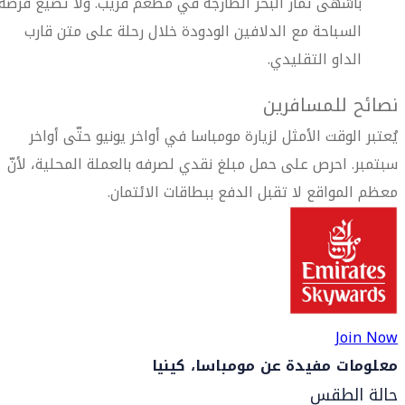
بأشهى ثمار البحر الطازجة في مطعم قريب. ولا تضيع فرصة
السباحة مع الدلافين الودودة خلال رحلة على متن قارب
الداو التقليدي.
نصائح للمسافرين
يُعتبر الوقت الأمثل لزيارة مومباسا في أواخر يونيو حتّى أواخر
سبتمبر. احرص على حمل مبلغ نقدي لصرفه بالعملة المحلية، لأنّ
معظم المواقع لا تقبل الدفع ببطاقات الائتمان.
Join Now
معلومات مفيدة عن مومباسا، كينيا
حالة الطقس