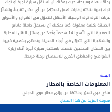
رحلة سهلة ومريحة، حيث يمكنك أن تستقلّ سيارة أجرة أو توك
توك (عربة بثلاثة إطارات تعمل لمحرّك) من أي مكان تقريباً. وتشكّل
عربات التوك توك الوسيلة الأسهل للتجوّل في الشوارع والأسواق
الضيقة بكلفة معقولة. كما يمكنك أن تستقلّ حافلة ماتاتو
الصغيرة التي تتّسع لـ14 شخصاً وتُعدّ من وسائل النقل المحلية
والشهيرة التي تتجوّل في أرجاء المدينة وتحظى بشعبية كبيرة
بين السكان المحليين. ننصحك باستئجار سيارة أجرة أثناء زيارة
الشواطئ والمناطق الأخرى للاستمتاع برحلة مريحة.
العثور على متجر السفر الأقرب إليك
البحث
المعلومات الخاصة بالمطار
فلاي دبي تسيّر رحلاتها من وإلى مطار موي الدولي.
معرفة المزيد عن هذا المطار.