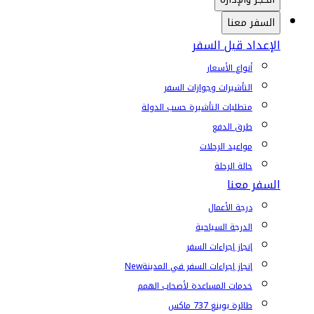
السفر معنا
الإعداد قبل السفر
أنواع الأسعار
التأشيرات وجوازات السفر
متطلبات التأشيرة حسب الدولة
طرق الدفع
مواعيد الرحلات
حالة الرحلة
السفر معنا
درجة الأعمال
الدرجة السياحية
إنجاز إجراءات السفر
إنجاز إجراءات السفر في المدينة
New
خدمات المساعدة لأصحاب الهمم
طائرة بوينغ 737 ماكس