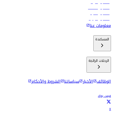
رحلات إلى الرياض
رحلات إلى مسقط
رحلات إلى ماليه
رحلات إلى كولومبو
معلومات عنا
المساعدة
الرحلات الرائجة
الوظائف
الأخبار
سياساتنا
الشروط والأحكام
فيس بوك
X