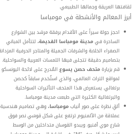
ثقافتها العريقة وجمالها الطبيعي.
أبرز المعالم والأنشطة في مومباسا
احجز جولة سيراً على الأقدام برفقة مرشد بين الشوارع
الساحرة في
مدينة مومباسا القديمة،
لتتأمل المباني
الصفراء الخلابة والشرفات الجميلة والمتاجر الحرفية المزدانة
بتصاميم دقيقة تتجلى فيها اللمسات العربية والسواحلية.
قم بزيارة
متحف حصن يسوع
المُدرج على لائحة اليونسكو
لمواقع التراث العالمي، والذي استُخدم سابقاً كحصن
برتغالي. يستعرض هذا المتحف التأثيرات السواحلية
والبرتغالية الكثيرة التي طبعت مدينة مومباسا.
ألقِ نظرة على صور أنياب
مومباسا،
وهي تصاميم هندسية
عملاقة من الألمنيوم ترتفع على شكل قوسَي نصر فوق
شارع موي أفنيو. ويبدو القوسان متداخلين من الوسط