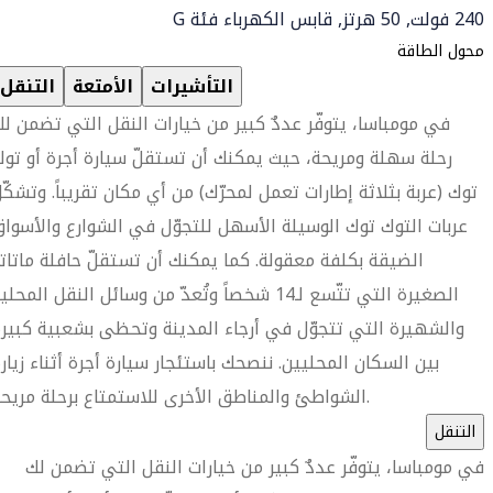
240 فولت, 50 هرتز, قابس الكهرباء فئة G
محول الطاقة
التأشيرات
الأمتعة
التنقل
في مومباسا، يتوفّر عددٌ كبير من خيارات النقل التي تضمن ل
رحلة سهلة ومريحة، حيث يمكنك أن تستقلّ سيارة أجرة أو تو
توك (عربة بثلاثة إطارات تعمل لمحرّك) من أي مكان تقريباً. وتشكّ
عربات التوك توك الوسيلة الأسهل للتجوّل في الشوارع والأسوا
الضيقة بكلفة معقولة. كما يمكنك أن تستقلّ حافلة ماتات
الصغيرة التي تتّسع لـ14 شخصاً وتُعدّ من وسائل النقل المحلي
والشهيرة التي تتجوّل في أرجاء المدينة وتحظى بشعبية كبير
بين السكان المحليين. ننصحك باستئجار سيارة أجرة أثناء زيار
الشواطئ والمناطق الأخرى للاستمتاع برحلة مريحة.
التنقل
في مومباسا، يتوفّر عددٌ كبير من خيارات النقل التي تضمن لك