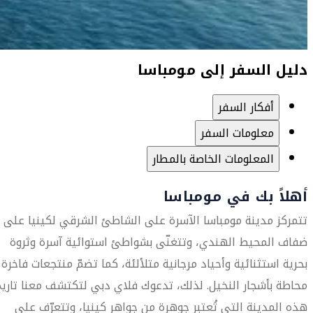
دليل السفر إلى مومباسا
أفكار السفر
معلومات السفر
المعلومات الخاصة بالمطار
أهلاً بك في مومباسا
تتمركز مدينة مومباسا الآسرة على الشاطئ الشرقي لكينيا على
ضفاف المحيط الهندي، وتتغنّى بشواطئ استوائية آسرة وثروة
بحرية استثنائية وأحياد مرجانية متلألئة، كما تضمّ منتجعات فاخرة
محاطة بأشجار النخيل. لذلك، تدعوك فلاي دبي لتكتشف معنا تاريخ
هذه المدينة التي تُعتبر جوهرة من جواهر كينيا، وتتعرّف على