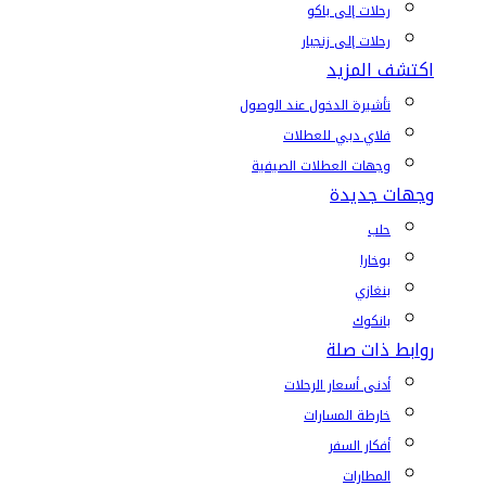
رحلات إلى باكو
رحلات إلى زنجبار
اكتشف المزيد
تأشيرة الدخول عند الوصول
فلاي دبي للعطلات
وجهات العطلات الصيفية
وجهات جديدة
حلب
بوخارا
بنغازي
بانكوك
روابط ذات صلة
أدنى أسعار الرحلات
خارطة المسارات
أفكار السفر
المطارات