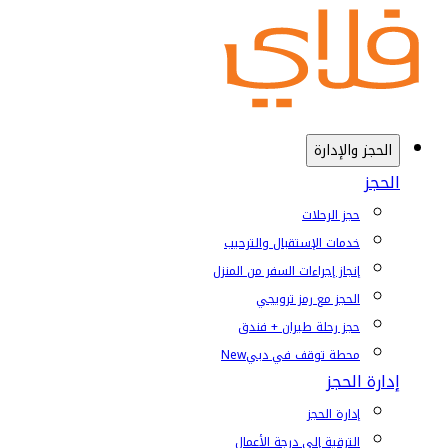
الحجز والإدارة
الحجز
حجز الرحلات
خدمات الإستقبال والترحيب
إنجاز إجراءات السفر من المنزل
الحجز مع رمز ترويجي
حجز رحلة طيران + فندق
محطة توقف في دبي
New
إدارة الحجز
إدارة الحجز
الترقية إلى درجة الأعمال