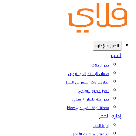
الحجز والإدارة
الحجز
حجز الرحلات
خدمات الإستقبال والترحيب
إنجاز إجراءات السفر من المنزل
الحجز مع رمز ترويجي
حجز رحلة طيران + فندق
محطة توقف في دبي
New
إدارة الحجز
إدارة الحجز
الترقية إلى درجة الأعمال