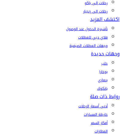
رحلات إلى باكو
رحلات إلى زنجبار
اكتشف المزيد
تأشيرة الدخول عند الوصول
فلاي دبي للعطلات
وجهات العطلات الصيفية
وجهات جديدة
حلب
بوخارا
بنغازي
بانكوك
روابط ذات صلة
أدنى أسعار الرحلات
خارطة المسارات
أفكار السفر
المطارات