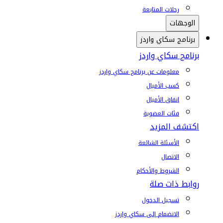
رحلات المتابعة
الوجهات
برنامج سكاي واردز
برنامج سكاي واردز
معلومات عن برنامج سكاي واردز
كسب الأميال
إنفاق الأميال
فئات العضوية
اكتشف المزيد
الأسئلة الشائعة
الاتصال
الشروط والأحكام
روابط ذات صلة
تسجيل الدخول
الانضمام إلى سكاي واردز