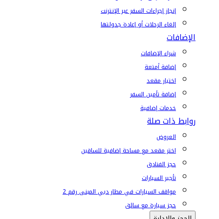
إنجاز إجراءات السفر عبر الإنترنت
إلغاء الرحلات أو إعادة جدولتها
الإضافات
شراء الإضافات
إضافة أمتعة
اختيار مقعد
إضافة تأمين السفر
خدمات إضافية
روابط ذات صلة
العروض
اختر مقعد مع مساحة إضافية للساقين
حجز الفنادق
تأجير السيارات
مواقف السيارات في مطار دبي المبنى رقم 2
حجز سيارة مع سائق
الحجز والإدارة