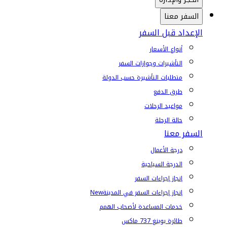
السفر معنا
الإعداد قبل السفر
أنواع الأسعار
التأشيرات وجوازات السفر
متطلبات التأشيرة حسب الدولة
طرق الدفع
مواعيد الرحلات
حالة الرحلة
السفر معنا
درجة الأعمال
الدرجة السياحية
إنجاز إجراءات السفر
إنجاز إجراءات السفر في المدينة
New
خدمات المساعدة لأصحاب الهمم
طائرة بوينغ 737 ماكس