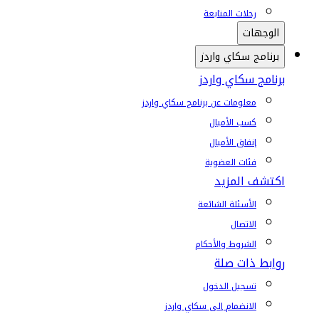
رحلات المتابعة
الوجهات
برنامج سكاي واردز
برنامج سكاي واردز
معلومات عن برنامج سكاي واردز
كسب الأميال
إنفاق الأميال
فئات العضوية
اكتشف المزيد
الأسئلة الشائعة
الاتصال
الشروط والأحكام
روابط ذات صلة
تسجيل الدخول
الانضمام إلى سكاي واردز