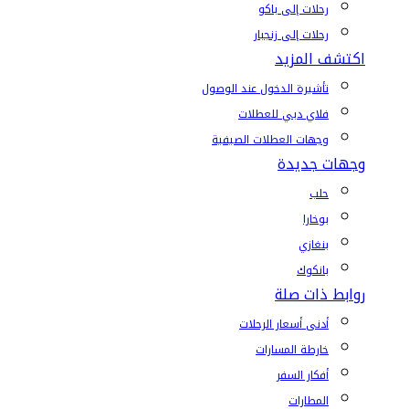
رحلات إلى باكو
رحلات إلى زنجبار
اكتشف المزيد
تأشيرة الدخول عند الوصول
فلاي دبي للعطلات
وجهات العطلات الصيفية
وجهات جديدة
حلب
بوخارا
بنغازي
بانكوك
روابط ذات صلة
أدنى أسعار الرحلات
خارطة المسارات
أفكار السفر
المطارات