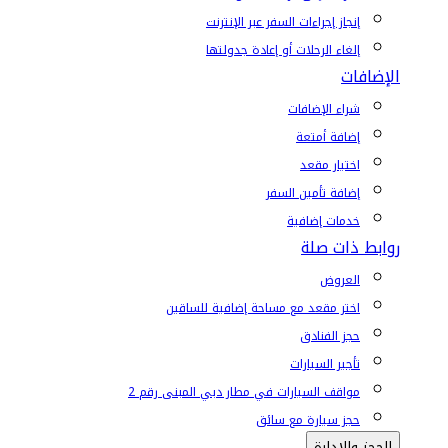
إنجاز إجراءات السفر عبر الإنترنت
إلغاء الرحلات أو إعادة جدولتها
الإضافات
شراء الإضافات
إضافة أمتعة
اختيار مقعد
إضافة تأمين السفر
خدمات إضافية
روابط ذات صلة
العروض
اختر مقعد مع مساحة إضافية للساقين
حجز الفنادق
تأجير السيارات
مواقف السيارات في مطار دبي المبنى رقم 2
حجز سيارة مع سائق
الحجز والإدارة