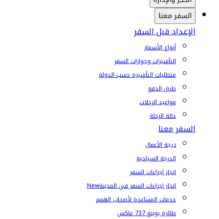
السفر معنا
الإعداد قبل السفر
أنواع الأسعار
التأشيرات وجوازات السفر
متطلبات التأشيرة حسب الدولة
طرق الدفع
مواعيد الرحلات
حالة الرحلة
السفر معنا
درجة الأعمال
الدرجة السياحية
إنجاز إجراءات السفر
إنجاز إجراءات السفر في المدينة
New
خدمات المساعدة لأصحاب الهمم
طائرة بوينغ 737 ماكس