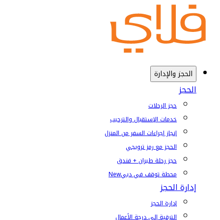
الحجز والإدارة
الحجز
حجز الرحلات
خدمات الإستقبال والترحيب
إنجاز إجراءات السفر من المنزل
الحجز مع رمز ترويجي
حجز رحلة طيران + فندق
محطة توقف في دبي
New
إدارة الحجز
إدارة الحجز
الترقية إلى درجة الأعمال