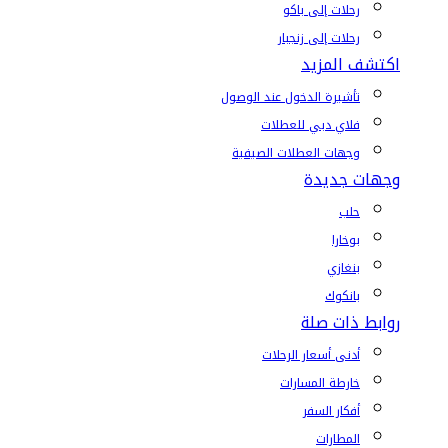
رحلات إلى باكو
رحلات إلى زنجبار
اكتشف المزيد
تأشيرة الدخول عند الوصول
فلاي دبي للعطلات
وجهات العطلات الصيفية
وجهات جديدة
حلب
بوخارا
بنغازي
بانكوك
روابط ذات صلة
أدنى أسعار الرحلات
خارطة المسارات
أفكار السفر
المطارات