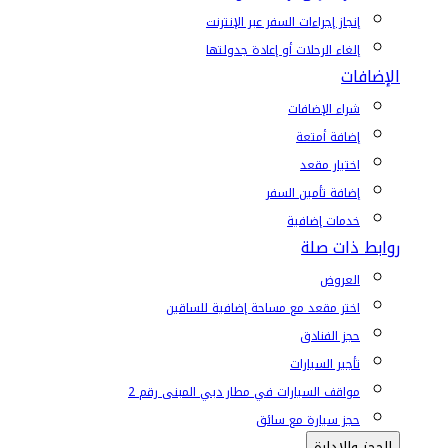
إنجاز إجراءات السفر عبر الإنترنت
إلغاء الرحلات أو إعادة جدولتها
الإضافات
شراء الإضافات
إضافة أمتعة
اختيار مقعد
إضافة تأمين السفر
خدمات إضافية
روابط ذات صلة
العروض
اختر مقعد مع مساحة إضافية للساقين
حجز الفنادق
تأجير السيارات
مواقف السيارات في مطار دبي المبنى رقم 2
حجز سيارة مع سائق
الحجز والإدارة