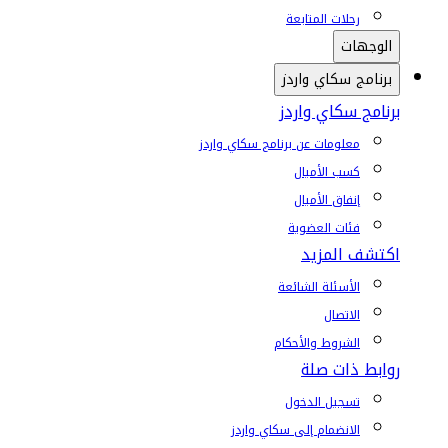
رحلات المتابعة
الوجهات
برنامج سكاي واردز
برنامج سكاي واردز
معلومات عن برنامج سكاي واردز
كسب الأميال
إنفاق الأميال
فئات العضوية
اكتشف المزيد
الأسئلة الشائعة
الاتصال
الشروط والأحكام
روابط ذات صلة
تسجيل الدخول
الانضمام إلى سكاي واردز