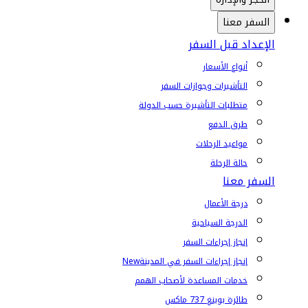
السفر معنا
الإعداد قبل السفر
أنواع الأسعار
التأشيرات وجوازات السفر
متطلبات التأشيرة حسب الدولة
طرق الدفع
مواعيد الرحلات
حالة الرحلة
السفر معنا
درجة الأعمال
الدرجة السياحية
إنجاز إجراءات السفر
إنجاز إجراءات السفر في المدينة
New
خدمات المساعدة لأصحاب الهمم
طائرة بوينغ 737 ماكس