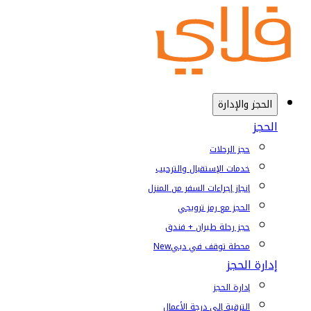
الحجز والإدارة
الحجز
حجز الرحلات
خدمات الإستقبال والترحيب
إنجاز إجراءات السفر من المنزل
الحجز مع رمز ترويجي
حجز رحلة طيران + فندق
محطة توقف في دبي
New
إدارة الحجز
إدارة الحجز
الترقية إلى درجة الأعمال