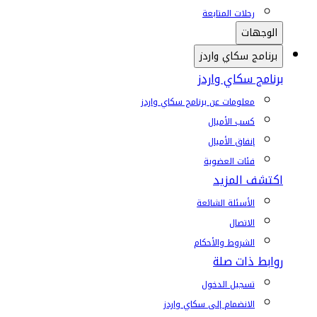
رحلات المتابعة
الوجهات
برنامج سكاي واردز
برنامج سكاي واردز
معلومات عن برنامج سكاي واردز
كسب الأميال
إنفاق الأميال
فئات العضوية
اكتشف المزيد
الأسئلة الشائعة
الاتصال
الشروط والأحكام
روابط ذات صلة
تسجيل الدخول
الانضمام إلى سكاي واردز