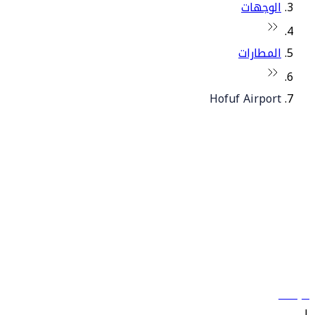
الوجهات
المطارات
Hofuf Airport
© فلاي دبي 2026. جميع الحقوق محفوظة.
سياساتنا
|