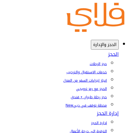
الحجز والإدارة
الحجز
حجز الرحلات
خدمات الإستقبال والترحيب
إنجاز إجراءات السفر من المنزل
الحجز مع رمز ترويجي
حجز رحلة طيران + فندق
محطة توقف في دبي
New
إدارة الحجز
إدارة الحجز
الترقية إلى درجة الأعمال