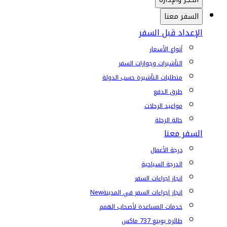
السفر معنا
الإعداد قبل السفر
أنواع الأسعار
التأشيرات وجوازات السفر
متطلبات التأشيرة حسب الدولة
طرق الدفع
مواعيد الرحلات
حالة الرحلة
السفر معنا
درجة الأعمال
الدرجة السياحية
إنجاز إجراءات السفر
إنجاز إجراءات السفر في المدينة
New
خدمات المساعدة لأصحاب الهمم
طائرة بوينغ 737 ماكس