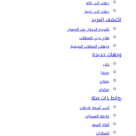
رحلات إلى باكو
رحلات إلى زنجبار
اكتشف المزيد
تأشيرة الدخول عند الوصول
فلاي دبي للعطلات
وجهات العطلات الصيفية
وجهات جديدة
حلب
بوخارا
بنغازي
بانكوك
روابط ذات صلة
أدنى أسعار الرحلات
خارطة المسارات
أفكار السفر
المطارات