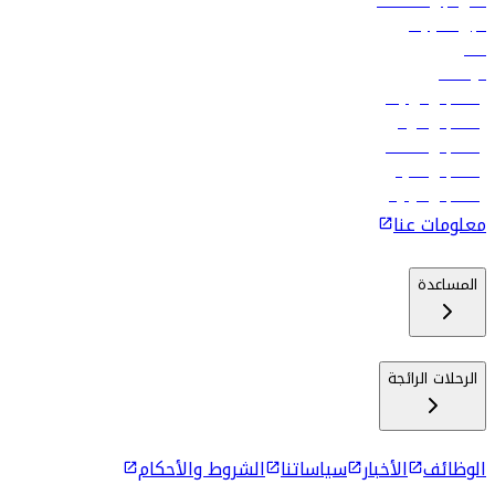
فلاي دبي للعطلات
تأجير السيارات
فنادق
الوظائف
رحلات إلى تبيليسي
رحلات إلى الرياض
رحلات إلى مسقط
رحلات إلى ماليه
رحلات إلى كولومبو
معلومات عنا
المساعدة
الرحلات الرائجة
الوظائف
الأخبار
سياساتنا
الشروط والأحكام