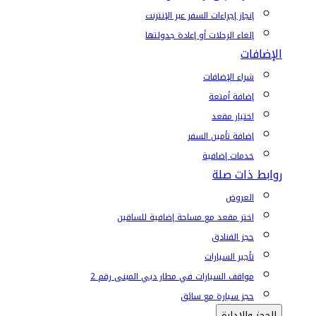
إنجاز إجراءات السفر عبر الإنترنت
إلغاء الرحلات أو إعادة جدولتها
الإضافات
شراء الإضافات
إضافة أمتعة
اختيار مقعد
إضافة تأمين السفر
خدمات إضافية
روابط ذات صلة
العروض
اختر مقعد مع مساحة إضافية للساقين
حجز الفنادق
تأجير السيارات
مواقف السيارات في مطار دبي المبنى رقم 2
حجز سيارة مع سائق
الحجز والإدارة