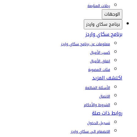
رحلات المتابعة
الوجهات
برنامج سكاي واردز
برنامج سكاي واردز
معلومات عن برنامج سكاي واردز
كسب الأميال
إنفاق الأميال
فئات العضوية
اكتشف المزيد
الأسئلة الشائعة
الاتصال
الشروط والأحكام
روابط ذات صلة
تسجيل الدخول
الانضمام إلى سكاي واردز