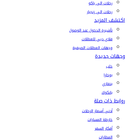
رحلات إلى باكو
رحلات إلى زنجبار
اكتشف المزيد
تأشيرة الدخول عند الوصول
فلاي دبي للعطلات
وجهات العطلات الصيفية
وجهات جديدة
حلب
بوخارا
بنغازي
بانكوك
روابط ذات صلة
أدنى أسعار الرحلات
خارطة المسارات
أفكار السفر
المطارات