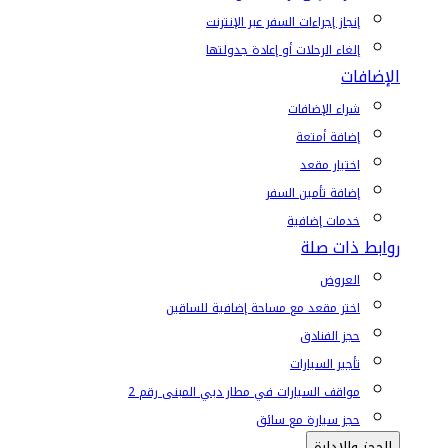
إنجاز إجراءات السفر عبر الإنترنت
إلغاء الرحلات أو إعادة جدولتها
الإضافات
شراء الإضافات
إضافة أمتعة
اختيار مقعد
إضافة تأمين السفر
خدمات إضافية
روابط ذات صلة
العروض
اختر مقعد مع مساحة إضافية للساقين
حجز الفنادق
تأجير السيارات
مواقف السيارات في مطار دبي المبنى رقم 2
حجز سيارة مع سائق
الحجز والإدارة