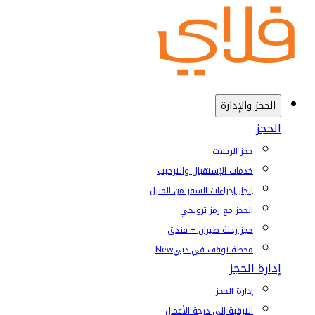
الحجز والإدارة
الحجز
حجز الرحلات
خدمات الإستقبال والترحيب
إنجاز إجراءات السفر من المنزل
الحجز مع رمز ترويجي
حجز رحلة طيران + فندق
محطة توقف في دبي
New
إدارة الحجز
إدارة الحجز
الترقية إلى درجة الأعمال