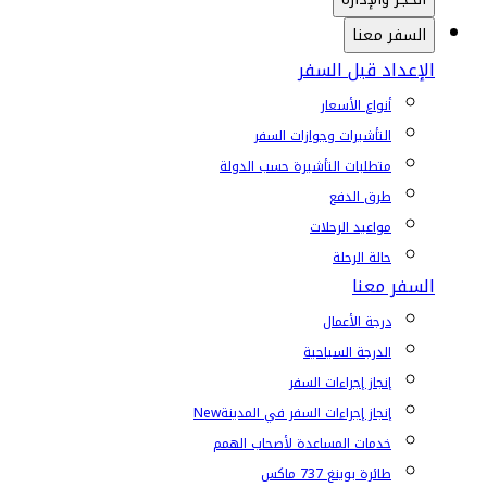
السفر معنا
الإعداد قبل السفر
أنواع الأسعار
التأشيرات وجوازات السفر
متطلبات التأشيرة حسب الدولة
طرق الدفع
مواعيد الرحلات
حالة الرحلة
السفر معنا
درجة الأعمال
الدرجة السياحية
إنجاز إجراءات السفر
إنجاز إجراءات السفر في المدينة
New
خدمات المساعدة لأصحاب الهمم
طائرة بوينغ 737 ماكس