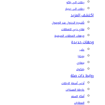
رحلات إلى باكو
رحلات إلى زنجبار
اكتشف المزيد
تأشيرة الدخول عند الوصول
فلاي دبي للعطلات
وجهات العطلات الصيفية
وجهات جديدة
حلب
بوخارا
بنغازي
بانكوك
روابط ذات صلة
أدنى أسعار الرحلات
خارطة المسارات
أفكار السفر
المطارات