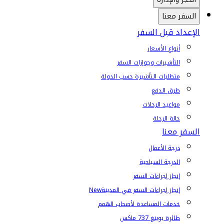
السفر معنا
الإعداد قبل السفر
أنواع الأسعار
التأشيرات وجوازات السفر
متطلبات التأشيرة حسب الدولة
طرق الدفع
مواعيد الرحلات
حالة الرحلة
السفر معنا
درجة الأعمال
الدرجة السياحية
إنجاز إجراءات السفر
إنجاز إجراءات السفر في المدينة
New
خدمات المساعدة لأصحاب الهمم
طائرة بوينغ 737 ماكس