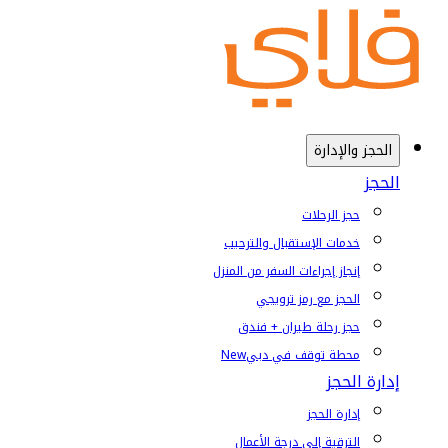
الحجز والإدارة
الحجز
حجز الرحلات
خدمات الإستقبال والترحيب
إنجاز إجراءات السفر من المنزل
الحجز مع رمز ترويجي
حجز رحلة طيران + فندق
محطة توقف في دبي
New
إدارة الحجز
إدارة الحجز
الترقية إلى درجة الأعمال