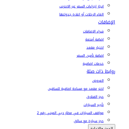
إنجاز إجراءات السفر عبر الإنترنت
إلغاء الرحلات أو إعادة جدولتها
الإضافات
شراء الإضافات
إضافة أمتعة
اختيار مقعد
إضافة تأمين السفر
خدمات إضافية
روابط ذات صلة
العروض
اختر مقعد مع مساحة إضافية للساقين
حجز الفنادق
تأجير السيارات
مواقف السيارات في مطار دبي المبنى رقم 2
حجز سيارة مع سائق
الحجز والإدارة