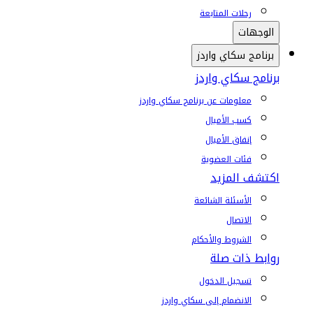
رحلات المتابعة
الوجهات
برنامج سكاي واردز
برنامج سكاي واردز
معلومات عن برنامج سكاي واردز
كسب الأميال
إنفاق الأميال
فئات العضوية
اكتشف المزيد
الأسئلة الشائعة
الاتصال
الشروط والأحكام
روابط ذات صلة
تسجيل الدخول
الانضمام إلى سكاي واردز