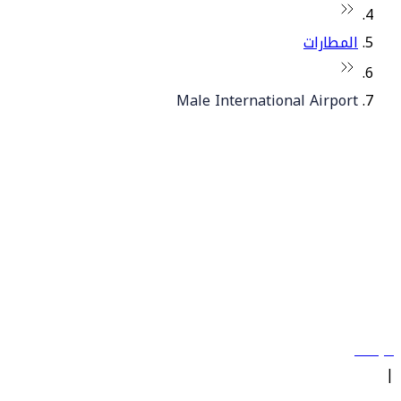
المطارات
Male International Airport
© فلاي دبي 2026. جميع الحقوق محفوظة.
سياساتنا
|
الشروط والأحكام