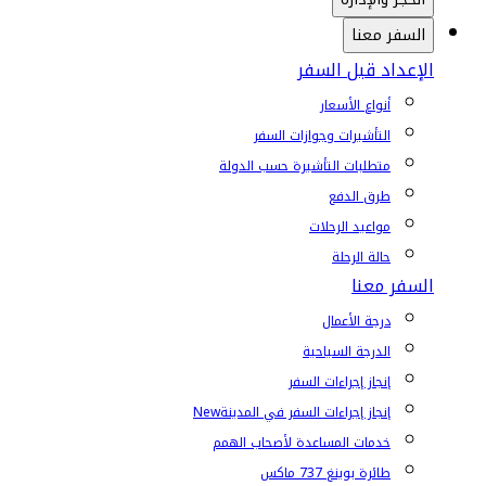
السفر معنا
الإعداد قبل السفر
أنواع الأسعار
التأشيرات وجوازات السفر
متطلبات التأشيرة حسب الدولة
طرق الدفع
مواعيد الرحلات
حالة الرحلة
السفر معنا
درجة الأعمال
الدرجة السياحية
إنجاز إجراءات السفر
إنجاز إجراءات السفر في المدينة
New
خدمات المساعدة لأصحاب الهمم
طائرة بوينغ 737 ماكس