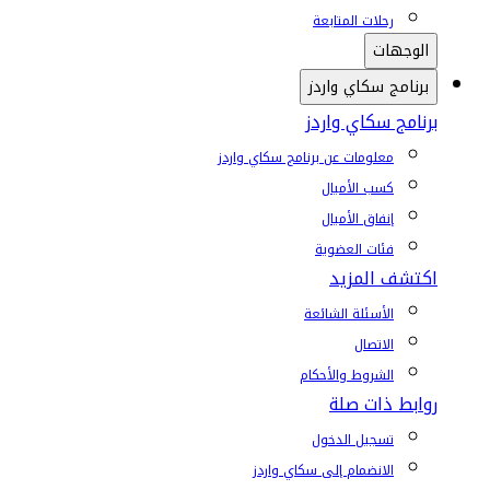
رحلات المتابعة
الوجهات
برنامج سكاي واردز
برنامج سكاي واردز
معلومات عن برنامج سكاي واردز
كسب الأميال
إنفاق الأميال
فئات العضوية
اكتشف المزيد
الأسئلة الشائعة
الاتصال
الشروط والأحكام
روابط ذات صلة
تسجيل الدخول
الانضمام إلى سكاي واردز