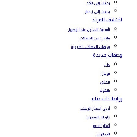
رحلات إلى باكو
رحلات إلى زنجبار
اكتشف المزيد
تأشيرة الدخول عند الوصول
فلاي دبي للعطلات
وجهات العطلات الصيفية
وجهات جديدة
حلب
بوخارا
بنغازي
بانكوك
روابط ذات صلة
أدنى أسعار الرحلات
خارطة المسارات
أفكار السفر
المطارات