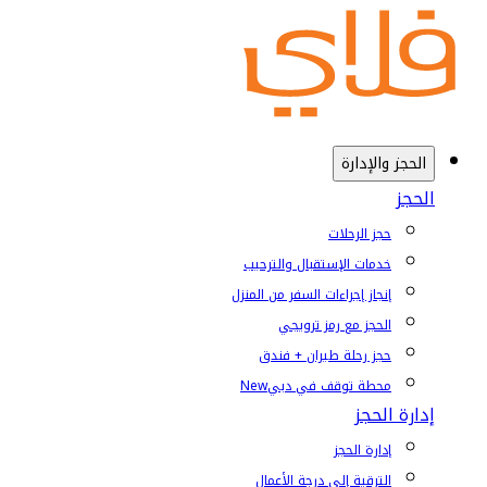
الحجز والإدارة
الحجز
حجز الرحلات
خدمات الإستقبال والترحيب
إنجاز إجراءات السفر من المنزل
الحجز مع رمز ترويجي
حجز رحلة طيران + فندق
محطة توقف في دبي
New
إدارة الحجز
إدارة الحجز
الترقية إلى درجة الأعمال