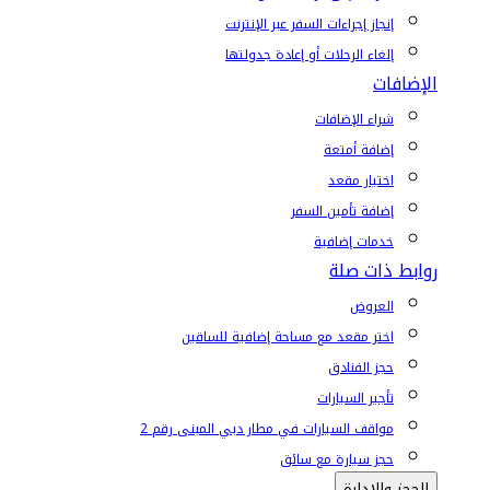
إنجاز إجراءات السفر عبر الإنترنت
إلغاء الرحلات أو إعادة جدولتها
الإضافات
شراء الإضافات
إضافة أمتعة
اختيار مقعد
إضافة تأمين السفر
خدمات إضافية
روابط ذات صلة
العروض
اختر مقعد مع مساحة إضافية للساقين
حجز الفنادق
تأجير السيارات
مواقف السيارات في مطار دبي المبنى رقم 2
حجز سيارة مع سائق
الحجز والإدارة