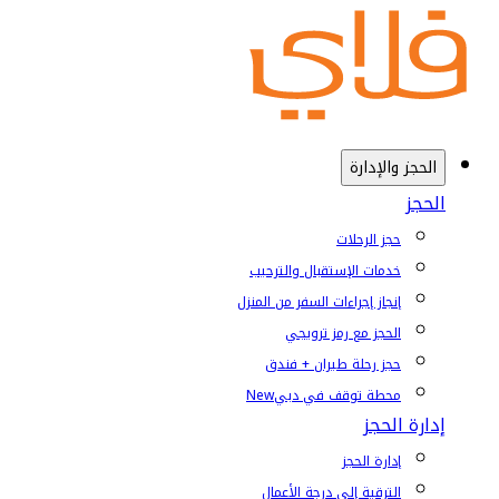
الحجز والإدارة
الحجز
حجز الرحلات
خدمات الإستقبال والترحيب
إنجاز إجراءات السفر من المنزل
الحجز مع رمز ترويجي
حجز رحلة طيران + فندق
محطة توقف في دبي
New
إدارة الحجز
إدارة الحجز
الترقية إلى درجة الأعمال