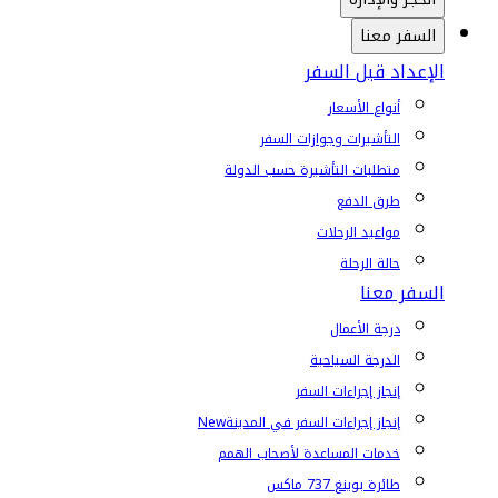
السفر معنا
الإعداد قبل السفر
أنواع الأسعار
التأشيرات وجوازات السفر
متطلبات التأشيرة حسب الدولة
طرق الدفع
مواعيد الرحلات
حالة الرحلة
السفر معنا
درجة الأعمال
الدرجة السياحية
إنجاز إجراءات السفر
إنجاز إجراءات السفر في المدينة
New
خدمات المساعدة لأصحاب الهمم
طائرة بوينغ 737 ماكس