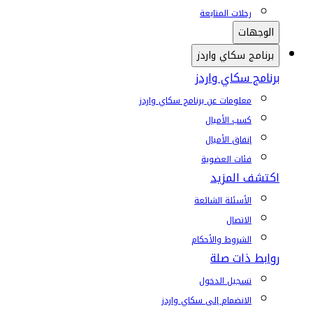
رحلات المتابعة
الوجهات
برنامج سكاي واردز
برنامج سكاي واردز
معلومات عن برنامج سكاي واردز
كسب الأميال
إنفاق الأميال
فئات العضوية
اكتشف المزيد
الأسئلة الشائعة
الاتصال
الشروط والأحكام
روابط ذات صلة
تسجيل الدخول
الانضمام إلى سكاي واردز