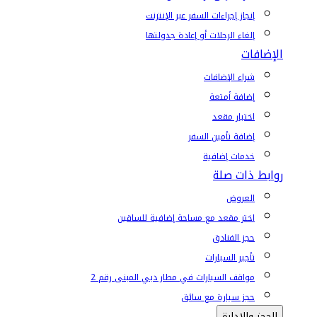
إنجاز إجراءات السفر عبر الإنترنت
إلغاء الرحلات أو إعادة جدولتها
الإضافات
شراء الإضافات
إضافة أمتعة
اختيار مقعد
إضافة تأمين السفر
خدمات إضافية
روابط ذات صلة
العروض
اختر مقعد مع مساحة إضافية للساقين
حجز الفنادق
تأجير السيارات
مواقف السيارات في مطار دبي المبنى رقم 2
حجز سيارة مع سائق
الحجز والإدارة