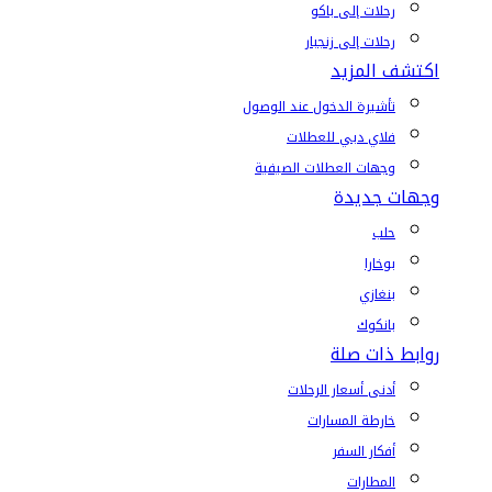
رحلات إلى باكو
رحلات إلى زنجبار
اكتشف المزيد
تأشيرة الدخول عند الوصول
فلاي دبي للعطلات
وجهات العطلات الصيفية
وجهات جديدة
حلب
بوخارا
بنغازي
بانكوك
روابط ذات صلة
أدنى أسعار الرحلات
خارطة المسارات
أفكار السفر
المطارات