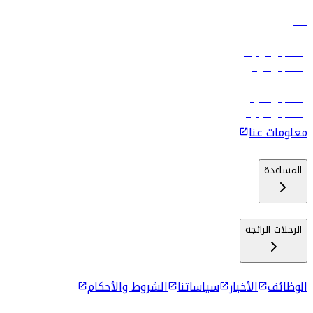
تأجير السيارات
فنادق
الوظائف
رحلات إلى تبيليسي
رحلات إلى الرياض
رحلات إلى مسقط
رحلات إلى ماليه
رحلات إلى كولومبو
معلومات عنا
المساعدة
الرحلات الرائجة
الوظائف
الأخبار
سياساتنا
الشروط والأحكام