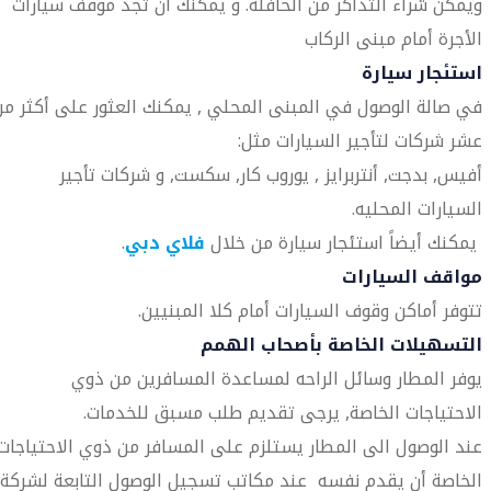
ويمكن شراء التذاكر من الحافلة. و يمكنك أن تجد موقف سيارات
الأجرة أمام مبنى الركاب
استئجار سيارة
في صالة الوصول في المبنى المحلي , يمكنك العثور على أكثر من
عشر شركات لتأجير السيارات مثل:
أفيس, بدجت, أنتربرايز , يوروب كار, سكست, و شركات تأجير
السيارات المحليه.
يمكنك أيضاً استئجار سيارة من خلال
فلاي دبي
.
مواقف السيارات
تتوفر أماكن وقوف السيارات أمام كلا المبنيين.
التسهيلات الخاصة بأصحاب الهمم
يوفر المطار وسائل الراحه لمساعدة المسافرين من ذوي
الاحتياجات الخاصة, يرجى تقديم طلب مسبق للخدمات.
عند الوصول الى المطار يستلزم على المسافر من ذوي الاحتياجات
الخاصة أن يقدم نفسه عند مكاتب تسجيل الوصول التابعة لشركة