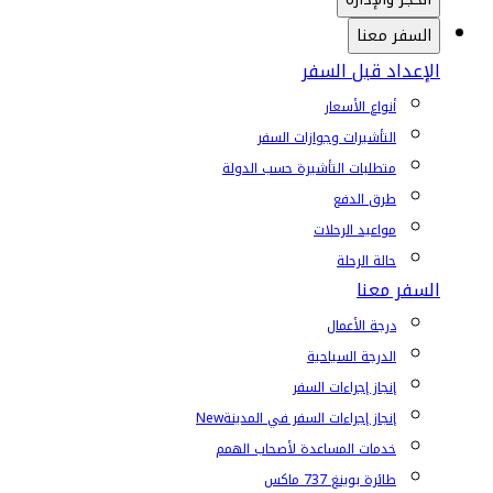
السفر معنا
الإعداد قبل السفر
أنواع الأسعار
التأشيرات وجوازات السفر
متطلبات التأشيرة حسب الدولة
طرق الدفع
مواعيد الرحلات
حالة الرحلة
السفر معنا
درجة الأعمال
الدرجة السياحية
إنجاز إجراءات السفر
إنجاز إجراءات السفر في المدينة
New
خدمات المساعدة لأصحاب الهمم
طائرة بوينغ 737 ماكس