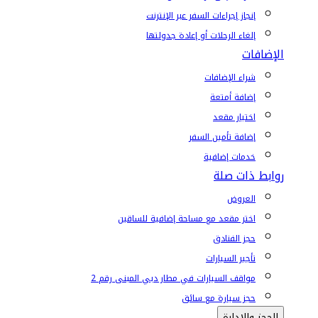
إنجاز إجراءات السفر عبر الإنترنت
إلغاء الرحلات أو إعادة جدولتها
الإضافات
شراء الإضافات
إضافة أمتعة
اختيار مقعد
إضافة تأمين السفر
خدمات إضافية
روابط ذات صلة
العروض
اختر مقعد مع مساحة إضافية للساقين
حجز الفنادق
تأجير السيارات
مواقف السيارات في مطار دبي المبنى رقم 2
حجز سيارة مع سائق
الحجز والإدارة