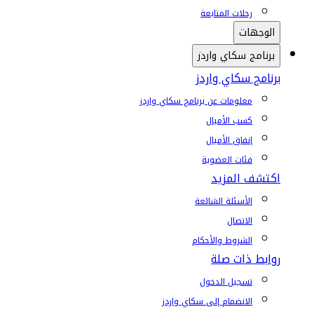
رحلات المتابعة
الوجهات
برنامج سكاي واردز
برنامج سكاي واردز
معلومات عن برنامج سكاي واردز
كسب الأميال
إنفاق الأميال
فئات العضوية
اكتشف المزيد
الأسئلة الشائعة
الاتصال
الشروط والأحكام
روابط ذات صلة
تسجيل الدخول
الانضمام إلى سكاي واردز