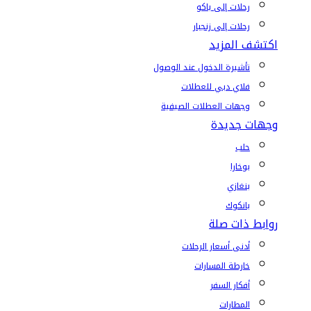
رحلات إلى باكو
رحلات إلى زنجبار
اكتشف المزيد
تأشيرة الدخول عند الوصول
فلاي دبي للعطلات
وجهات العطلات الصيفية
وجهات جديدة
حلب
بوخارا
بنغازي
بانكوك
روابط ذات صلة
أدنى أسعار الرحلات
خارطة المسارات
أفكار السفر
المطارات