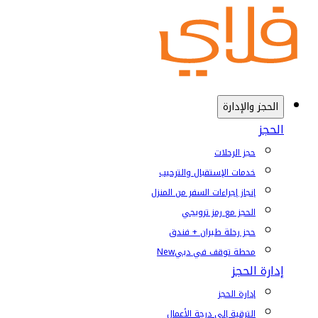
الحجز والإدارة
الحجز
حجز الرحلات
خدمات الإستقبال والترحيب
إنجاز إجراءات السفر من المنزل
الحجز مع رمز ترويجي
حجز رحلة طيران + فندق
محطة توقف في دبي
New
إدارة الحجز
إدارة الحجز
الترقية إلى درجة الأعمال