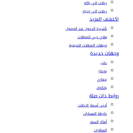
رحلات إلى باكو
رحلات إلى زنجبار
اكتشف المزيد
تأشيرة الدخول عند الوصول
فلاي دبي للعطلات
وجهات العطلات الصيفية
وجهات جديدة
حلب
بوخارا
بنغازي
بانكوك
روابط ذات صلة
أدنى أسعار الرحلات
خارطة المسارات
أفكار السفر
المطارات