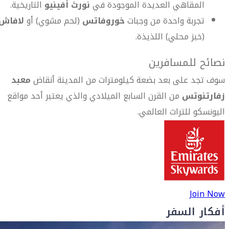
المقاهي العديدة الموجودة في
نورث أفينيو
التاريخية.
تجربة واحدة من وجبات
خوروفاتس
(لحم مشوي) أو
لافاش
(خبز محلي) اللذيذة.
نصائح للمسافرين
سوف تجد على بعد بضعة كيلومترات من المدينة أنقاض
معبد
زفارتنوتس
من القرن السابع الميلادي والذي يعتبر أحد مواقع
اليونسكو للتراث العالمي.
Join Now
أفكار السفر