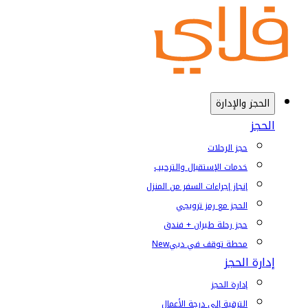
الحجز والإدارة
الحجز
حجز الرحلات
خدمات الإستقبال والترحيب
إنجاز إجراءات السفر من المنزل
الحجز مع رمز ترويجي
حجز رحلة طيران + فندق
محطة توقف في دبي
New
إدارة الحجز
إدارة الحجز
الترقية إلى درجة الأعمال