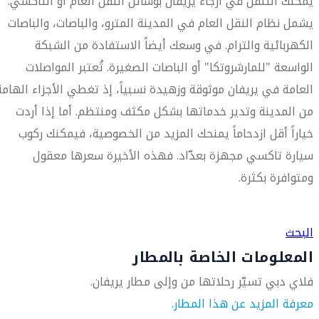
يمكنك التنقل في أرجاء يريفان بوسائل النقل العام أو التاكسي.
يشمل نظام النقل العام في المدينة المترو، والباصات، والباصات
الكهربائية والترام. في وسعك أيضاً الاستفادة من الشبكة
الواسعة "للمارشروتكا" أو الباصات الصغيرة. تُعتبر المواصلات
العامة في يريفان موثوقة وزهيدة نسبياً، إذ تغطي الأجزاء الهامة
من المدينة وتدير خدماتها بشكل مكثف ومنتظم. أما إذا أردت
خياراً أقل ازدحاماً يمنحك المزيد من الخصوصية، فيمكنك ركوب
سيارة تاكسي مجهزة بعدّاد. فهذه الأخيرة سعرها معقول
ومتوافرة بكثرة.
العثور على متجر السفر الأقرب إليك
البحث
المعلومات الخاصة بالمطار
فلاي دبي تسيّر رحلاتها من وإلى مطار يريفان.
معرفة المزيد عن هذا المطار.