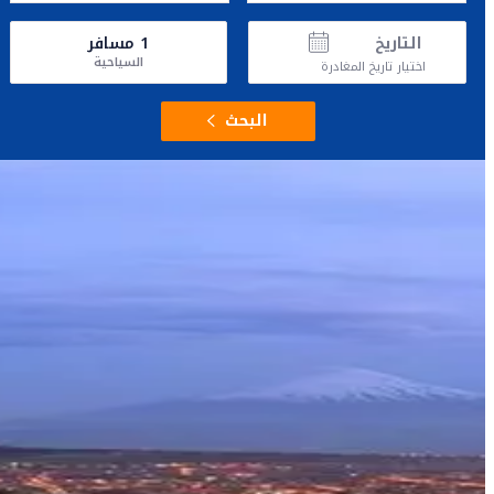
التاريخ
1
مسافر
السياحية
اختيار تاريخ المغادرة
البحث