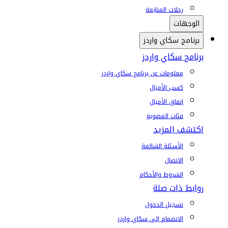
رحلات المتابعة
الوجهات
برنامج سكاي واردز
برنامج سكاي واردز
معلومات عن برنامج سكاي واردز
كسب الأميال
إنفاق الأميال
فئات العضوية
اكتشف المزيد
الأسئلة الشائعة
الاتصال
الشروط والأحكام
روابط ذات صلة
تسجيل الدخول
الانضمام إلى سكاي واردز