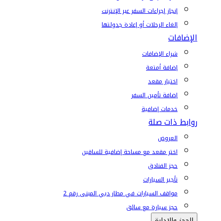
إنجاز إجراءات السفر عبر الإنترنت
إلغاء الرحلات أو إعادة جدولتها
الإضافات
شراء الإضافات
إضافة أمتعة
اختيار مقعد
إضافة تأمين السفر
خدمات إضافية
روابط ذات صلة
العروض
اختر مقعد مع مساحة إضافية للساقين
حجز الفنادق
تأجير السيارات
مواقف السيارات في مطار دبي المبنى رقم 2
حجز سيارة مع سائق
الحجز والإدارة