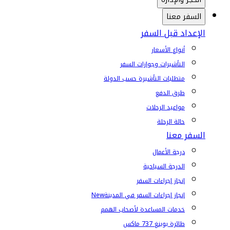
السفر معنا
الإعداد قبل السفر
أنواع الأسعار
التأشيرات وجوازات السفر
متطلبات التأشيرة حسب الدولة
طرق الدفع
مواعيد الرحلات
حالة الرحلة
السفر معنا
درجة الأعمال
الدرجة السياحية
إنجاز إجراءات السفر
إنجاز إجراءات السفر في المدينة
New
خدمات المساعدة لأصحاب الهمم
طائرة بوينغ 737 ماكس