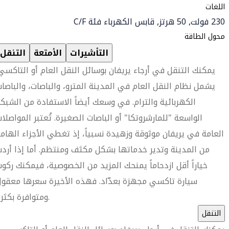
اللغات
230 فولت, 50 هرتز, قابس الكهرباء فئة C/F
محول الطاقة
التأشيرات
الأمتعة
التنقل
يمكنك التنقل في أرجاء يريفان بوسائل النقل العام أو التاكسي
يشمل نظام النقل العام في المدينة المترو، والباصات، والباصا
الكهربائية والترام. في وسعك أيضاً الاستفادة من الشبك
الواسعة "للمارشروتكا" أو الباصات الصغيرة. تُعتبر المواصلا
العامة في يريفان موثوقة وزهيدة نسبياً، إذ تغطي الأجزاء الهام
من المدينة وتدير خدماتها بشكل مكثف ومنتظم. أما إذا أرد
خياراً أقل ازدحاماً يمنحك المزيد من الخصوصية، فيمكنك ركو
سيارة تاكسي مجهزة بعدّاد. فهذه الأخيرة سعرها معقو
ومتوافرة بكثرة.
التنقل