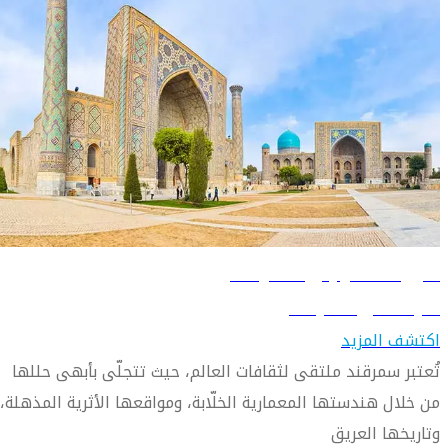
دليل السفر إلى سمرقند
تعرّف على سمرقند
اكتشف المزيد
تُعتبر سمرقند ملتقى لثقافات العالم، حيث تتجلّى بأبهى حللها
من خلال هندستها المعمارية الخلّابة، ومواقعها الأثرية المذهلة،
وتاريخها العريق