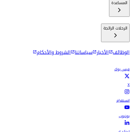
المساعدة
الرحلات الرائجة
الوظائف
الأخبار
سياساتنا
الشروط والأحكام
فيس بوك
X
انستقرام
يوتيوب
لينكد إن