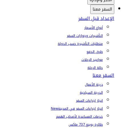
السفر معنا
الإعداد قبل السفر
أنواع الأسعار
التأشيرات وجوازات السفر
متطلبات التأشيرة حسب الدولة
طرق الدفع
مواعيد الرحلات
حالة الرحلة
السفر معنا
درجة الأعمال
الدرجة السياحية
إنجاز إجراءات السفر
إنجاز إجراءات السفر في المدينة
New
خدمات المساعدة لأصحاب الهمم
طائرة بوينغ 737 ماكس