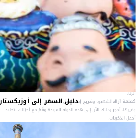
الجغرافيا والمحتلّين والغزاة، تجارب غنيّة وذكريات لا تنسى. وتروي مواقع
بخارى
و
شاخريسابز
و
سمرقند
المدرجة على لائحة اليونسكو لمواقع التراث العالمي حكاياتٍ مجيدة عن
حقبات مرّت فصقلت ببهائها حاضر البلاد ومستقبلها. كذلك، تحوي
العاصمة
طشقند
على مساجد ومآذن ومدارس إسلاميّة ومنتزهات ونوافير ومتاحف خلّابة.
قُمْ بزيارة
مدينة بخارى
المفعمة بشواهد عن الشهامة والإيمان والواقعة على طريق الحرير التي
شكَلت عبر التاريخ نقطةً لالتقاء القارّات. هنا بإمكانك أن تجد 140 معلماً
أثريّاً،
كقلعة آراك
الشهيرة و
ضريح إسماعيل السماني
وغيرها. أحجز رحلتك الآن إلى هذه الدولة الفريدة وقُمْ مع أحبّائك بتخليد
أجمل الذكريات.