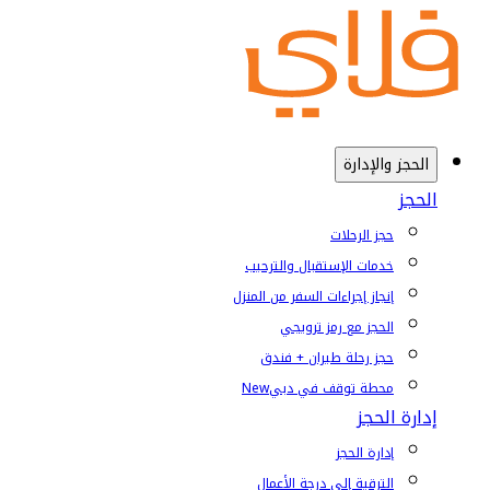
الحجز والإدارة
الحجز
حجز الرحلات
خدمات الإستقبال والترحيب
إنجاز إجراءات السفر من المنزل
الحجز مع رمز ترويجي
حجز رحلة طيران + فندق
محطة توقف في دبي
New
إدارة الحجز
إدارة الحجز
الترقية إلى درجة الأعمال