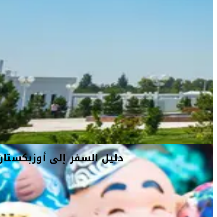
دليل السفر إلى أوزبكستان
لطالما كانت أوزبكستان إحدى أبرز البوّابات إلى القارّة الآسيويّة بنموّها
المعاصر وهندستها المعماريّة الكلاسيكيّة. تمنحك هذه الدولة الضاربة
جذورها في التاريخ والتي استكشفتها أفواجٌ من المستكشفين وعلماء