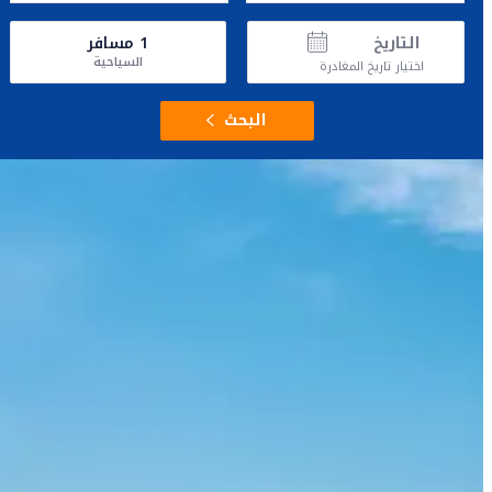
التاريخ
1
مسافر
السياحية
اختيار تاريخ المغادرة
البحث