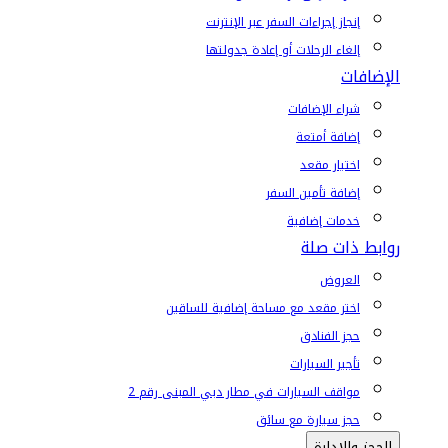
إنجاز إجراءات السفر عبر الإنترنت
إلغاء الرحلات أو إعادة جدولتها
الإضافات
شراء الإضافات
إضافة أمتعة
اختيار مقعد
إضافة تأمين السفر
خدمات إضافية
روابط ذات صلة
العروض
اختر مقعد مع مساحة إضافية للساقين
حجز الفنادق
تأجير السيارات
مواقف السيارات في مطار دبي المبنى رقم 2
حجز سيارة مع سائق
الحجز والإدارة