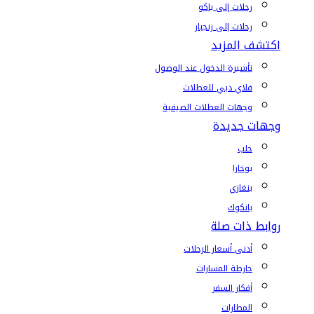
رحلات إلى باكو
رحلات إلى زنجبار
اكتشف المزيد
تأشيرة الدخول عند الوصول
فلاي دبي للعطلات
وجهات العطلات الصيفية
وجهات جديدة
حلب
بوخارا
بنغازي
بانكوك
روابط ذات صلة
أدنى أسعار الرحلات
خارطة المسارات
أفكار السفر
المطارات