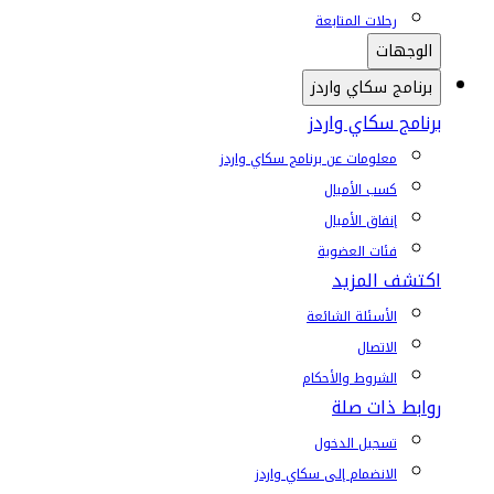
رحلات المتابعة
الوجهات
برنامج سكاي واردز
برنامج سكاي واردز
معلومات عن برنامج سكاي واردز
كسب الأميال
إنفاق الأميال
فئات العضوية
اكتشف المزيد
الأسئلة الشائعة
الاتصال
الشروط والأحكام
روابط ذات صلة
تسجيل الدخول
الانضمام إلى سكاي واردز