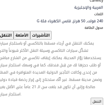
Currency
العربية والإنجليزية
اللغات
240 فولت, 50 هرتز, قابس الكهرباء فئة G
محول الطاقة
التأشيرات
الأمتعة
التنقل
يمكنك التنقل في أرجاء مسقط بالتاكسي أو باستئجار سيارة
تشكّل سيارات التاكسي وسيلة النقل الأكثر شيوعاً والت
يستخدمها زوّار المدينة. يمكنك إيقاف تاكسي من الشارع مباشرة
أو طلب حجزها لك من قِبل فندقك. كما في وسعك استئجار سيار
من إحدى وكالات التأجير الدولية العديدة المتوافرة في المطا
وضمن مدينة مسقط. غير أنّك ستحتاج إلى إبراز رخصة قيادة دولي
صالحة وإلى أن تكون قد بلغت سن الـ 21 عاماً على الأقل ب
استئجار سيارة.
التنقل