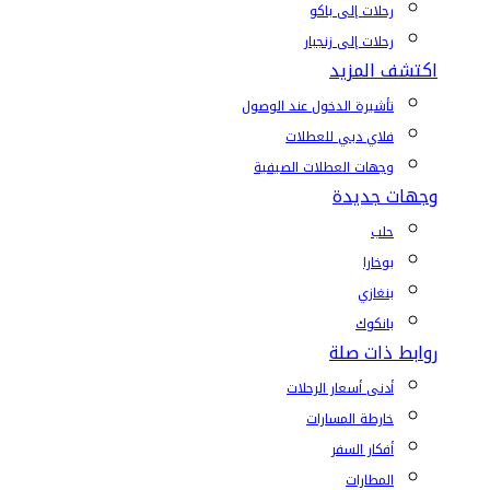
رحلات إلى باكو
رحلات إلى زنجبار
اكتشف المزيد
تأشيرة الدخول عند الوصول
فلاي دبي للعطلات
وجهات العطلات الصيفية
وجهات جديدة
حلب
بوخارا
بنغازي
بانكوك
روابط ذات صلة
أدنى أسعار الرحلات
خارطة المسارات
أفكار السفر
المطارات