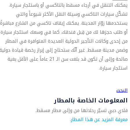
يمكنك التنقل في أرجاء مسقط بالتاكسي أو باستئجار سيارة.
تشكّل سيارات التاكسي وسيلة النقل الأكثر شيوعاً والتي
يستخدمها زوّار المدينة. يمكنك إيقاف تاكسي من الشارع مباشرةً
أو طلب حجزها لك من قِبل فندقك. كما في وسعك استئجار سيارة
من إحدى وكالات التأجير الدولية العديدة المتوافرة في المطار
وضمن مدينة مسقط. غير أنّك ستحتاج إلى إبراز رخصة قيادة دولية
صالحة وإلى أن تكون قد بلغت سن الـ 21 عاماً على الأقل بغية
استئجار سيارة.
العثور على متجر السفر الأقرب إليك
البحث
المعلومات الخاصة بالمطار
فلاي دبي تسيّر رحلاتها من وإلى مطار مسقط.
معرفة المزيد عن هذا المطار.