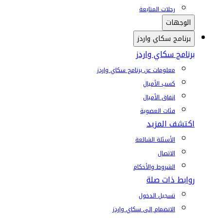
رحلات المتابعة
الوجهات
برنامج سكاي واردز
برنامج سكاي واردز
معلومات عن برنامج سكاي واردز
كسب الأميال
إنفاق الأميال
فئات العضوية
اكتشف المزيد
الأسئلة الشائعة
الاتصال
الشروط والأحكام
روابط ذات صلة
تسجيل الدخول
الانضمام إلى سكاي واردز