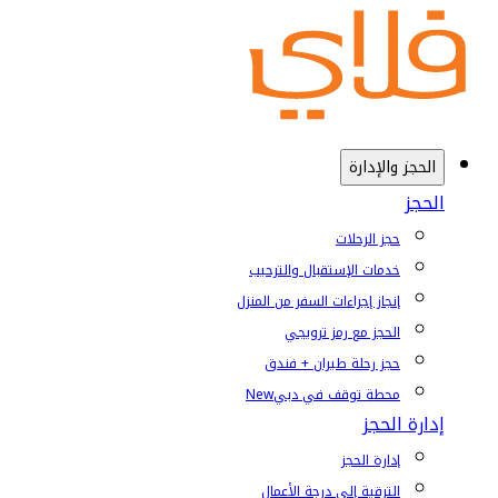
الحجز والإدارة
الحجز
حجز الرحلات
خدمات الإستقبال والترحيب
إنجاز إجراءات السفر من المنزل
الحجز مع رمز ترويجي
حجز رحلة طيران + فندق
محطة توقف في دبي
New
إدارة الحجز
إدارة الحجز
الترقية إلى درجة الأعمال