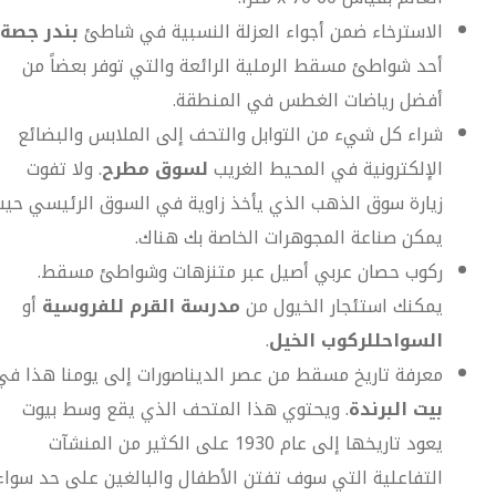
الاسترخاء ضمن أجواء العزلة النسبية في شاطئ
بندر جصة
أحد شواطئ مسقط الرملية الرائعة والتي توفر بعضاً من
أفضل رياضات الغطس في المنطقة.
شراء كل شيء من التوابل والتحف إلى الملابس والبضائع
الإلكترونية في المحيط الغريب
لسوق مطرح
. ولا تفوت
زيارة سوق الذهب الذي يأخذ زاوية في السوق الرئيسي حي
يمكن صناعة المجوهرات الخاصة بك هناك.
ركوب حصان عربي أصيل عبر متنزهات وشواطئ مسقط.
يمكنك استئجار الخيول من
مدرسة القرم للفروسية
أو
السواحل
لركوب الخيل
.
معرفة تاريخ مسقط من عصر الديناصورات إلى يومنا هذا في
بيت البرندة
. ويحتوي هذا المتحف الذي يقع وسط بيوت
يعود تاريخها إلى عام 1930 على الكثير من المنشآت
التفاعلية التي سوف تفتن الأطفال والبالغين على حد سواء.