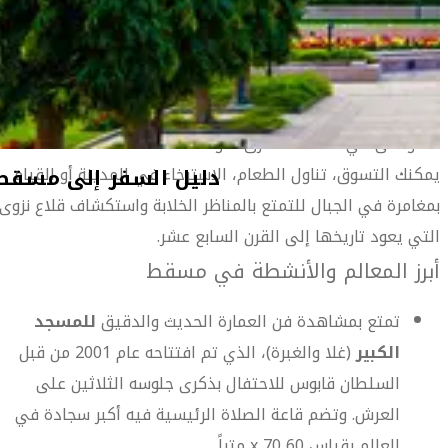
التقليدي للمنطقة، مع القباب، النوافذ المقوسة والفسيفساء
المقعدة التي تظهر في كل زاوية من الزوايا.
تعتبر مسقط التي تتربع بين جبال هاجر وبحر العرب المكان الأهم
في سلطنة عُمان بالإضافة إلى أنها تضم بعضاً من أفضل
الشواطئ في منطقة الشرق الأوسط.
يمكنك التسوق، تناول الطعام، الاسترخاء في المدينة أو القيام
بمغامرة في الجبال للتمتع بالمناظر الخلابة واستكشاف قلاع نزوى
التي يعود تاريخها إلى القرن السابع عشر.
أبرز المعالم والأنشطة في مسقط
تمتع بمشاهدة فن العمارة الحديث والدقيق
للمسجد
الكبير
(غلا والغبرة)، الذي تم افتتاحه عام 2001 من قبل
السلطان قابوس للاحتفال بذكرى جلوسه الثلاثين على
العرش. وتضم قاعة الصلاة الرئيسية فيه أكبر سجادة في
العالم بقياس 60 x 70 متراً.