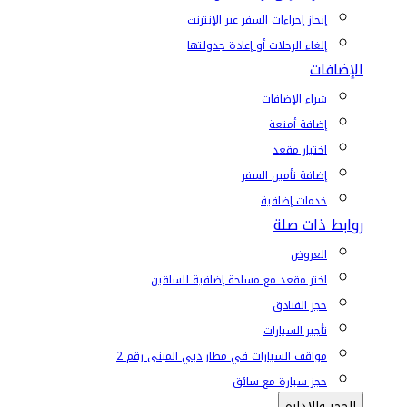
إنجاز إجراءات السفر عبر الإنترنت
إلغاء الرحلات أو إعادة جدولتها
الإضافات
شراء الإضافات
إضافة أمتعة
اختيار مقعد
إضافة تأمين السفر
خدمات إضافية
روابط ذات صلة
العروض
اختر مقعد مع مساحة إضافية للساقين
حجز الفنادق
تأجير السيارات
مواقف السيارات في مطار دبي المبنى رقم 2
حجز سيارة مع سائق
الحجز والإدارة