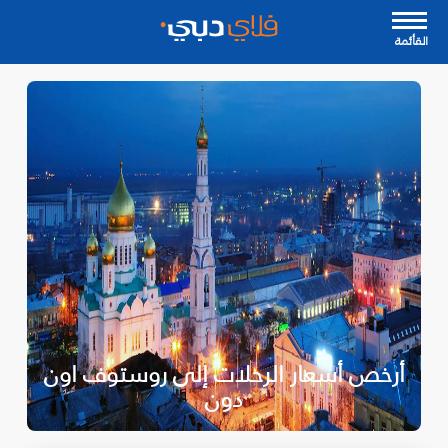
القأئمة
أرخص أسعار الرحلات إلى روستوف اون
دون