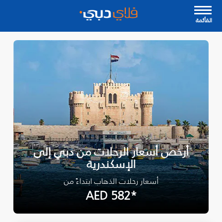
القأئمة
أرخص أسعار الرحلات من دبي إلى
الإسكندرية
أسعار رحلات الذهاب ابتداءً من
*AED 582