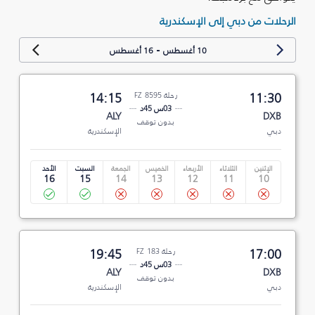
الرحلات من دبي إلى الإسكندرية
-
10 أغسطس
16 أغسطس
11:30
رحلة FZ 8595
14:15
03س 45د
ALY
DXB
بدون توقف
دبي
الإسكندرية
الإثنين
الثلاثاء
الأربعاء
الخميس
الجمعة
السبت
الأحد
16
15
14
13
12
11
10
17:00
رحلة FZ 183
19:45
03س 45د
ALY
DXB
بدون توقف
دبي
الإسكندرية