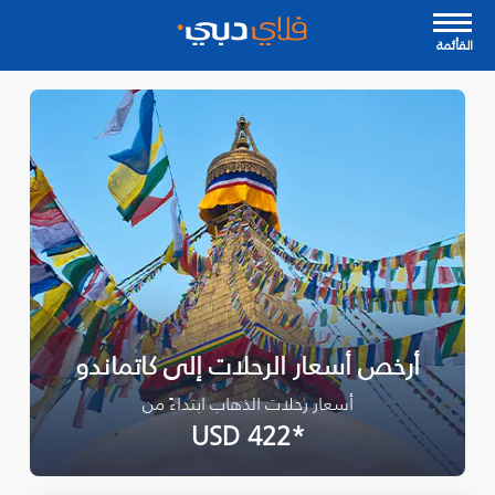
القأئمة
أرخص أسعار الرحلات إلى كاتماندو
أسعار رحلات الذهاب ابتداءً من
*USD 422