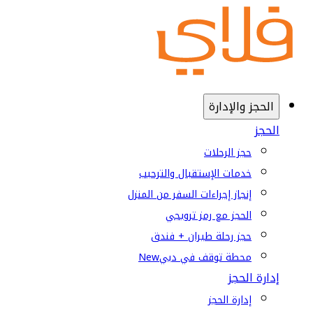
الحجز والإدارة
الحجز
حجز الرحلات
خدمات الإستقبال والترحيب
إنجاز إجراءات السفر من المنزل
الحجز مع رمز ترويجي
حجز رحلة طيران + فندق
محطة توقف في دبي
New
إدارة الحجز
إدارة الحجز