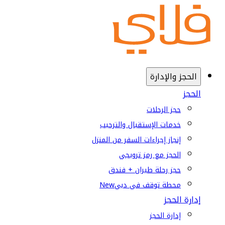
الحجز والإدارة
الحجز
حجز الرحلات
خدمات الإستقبال والترحيب
إنجاز إجراءات السفر من المنزل
الحجز مع رمز ترويجي
حجز رحلة طيران + فندق
محطة توقف في دبي
New
إدارة الحجز
إدارة الحجز