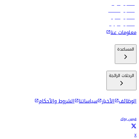
رحلات إلى الرياض
رحلات إلى مسقط
رحلات إلى ماليه
رحلات إلى كولومبو
معلومات عنا
المساعدة
الرحلات الرائجة
الوظائف
الأخبار
سياساتنا
الشروط والأحكام
فيس بوك
X