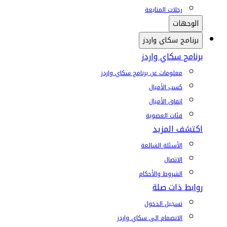
رحلات المتابعة
الوجهات
برنامج سكاي واردز
برنامج سكاي واردز
معلومات عن برنامج سكاي واردز
كسب الأميال
إنفاق الأميال
فئات العضوية
اكتشف المزيد
الأسئلة الشائعة
الاتصال
الشروط والأحكام
روابط ذات صلة
تسجيل الدخول
الانضمام إلى سكاي واردز