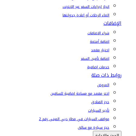
إنجاز إجراءات السفر عبر الإنترنت
إلغاء الرحلات أو إعادة جدولتها
الإضافات
شراء الإضافات
إضافة أمتعة
اختيار مقعد
إضافة تأمين السفر
خدمات إضافية
روابط ذات صلة
العروض
اختر مقعد مع مساحة إضافية للساقين
حجز الفنادق
تأجير السيارات
مواقف السيارات في مطار دبي المبنى رقم 2
حجز سيارة مع سائق
الحجز والإدارة