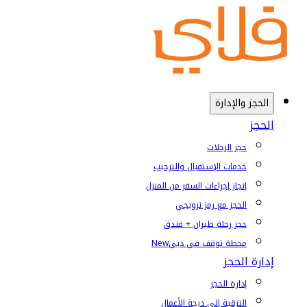
الحجز والإدارة
الحجز
حجز الرحلات
خدمات الإستقبال والترحيب
إنجاز إجراءات السفر من المنزل
الحجز مع رمز ترويجي
حجز رحلة طيران + فندق
محطة توقف في دبي
New
إدارة الحجز
إدارة الحجز
الترقية إلى درجة الأعمال