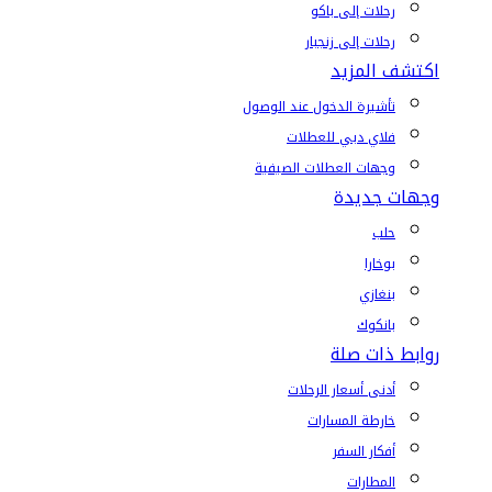
رحلات إلى باكو
رحلات إلى زنجبار
اكتشف المزيد
تأشيرة الدخول عند الوصول
فلاي دبي للعطلات
وجهات العطلات الصيفية
وجهات جديدة
حلب
بوخارا
بنغازي
بانكوك
روابط ذات صلة
أدنى أسعار الرحلات
خارطة المسارات
أفكار السفر
المطارات