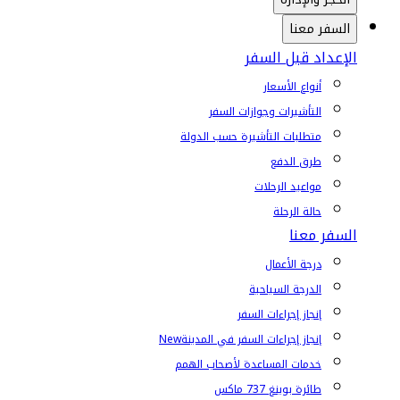
السفر معنا
الإعداد قبل السفر
أنواع الأسعار
التأشيرات وجوازات السفر
متطلبات التأشيرة حسب الدولة
طرق الدفع
مواعيد الرحلات
حالة الرحلة
السفر معنا
درجة الأعمال
الدرجة السياحية
إنجاز إجراءات السفر
إنجاز إجراءات السفر في المدينة
New
خدمات المساعدة لأصحاب الهمم
طائرة بوينغ 737 ماكس