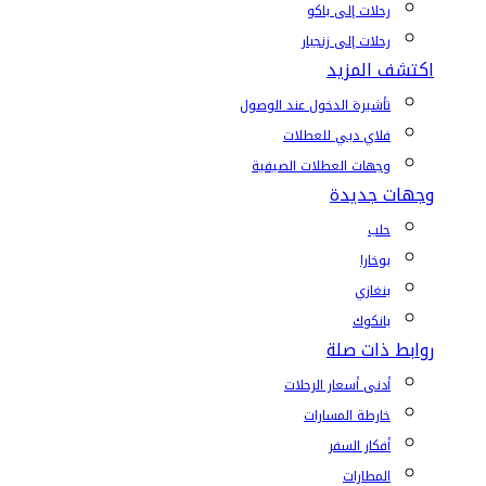
رحلات إلى باكو
رحلات إلى زنجبار
اكتشف المزيد
تأشيرة الدخول عند الوصول
فلاي دبي للعطلات
وجهات العطلات الصيفية
وجهات جديدة
حلب
بوخارا
بنغازي
بانكوك
روابط ذات صلة
أدنى أسعار الرحلات
خارطة المسارات
أفكار السفر
المطارات