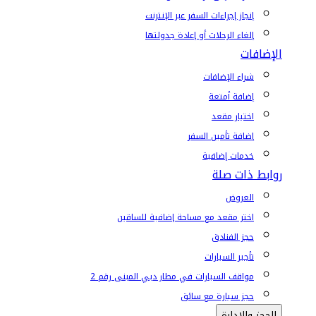
إنجاز إجراءات السفر عبر الإنترنت
إلغاء الرحلات أو إعادة جدولتها
الإضافات
شراء الإضافات
إضافة أمتعة
اختيار مقعد
إضافة تأمين السفر
خدمات إضافية
روابط ذات صلة
العروض
اختر مقعد مع مساحة إضافية للساقين
حجز الفنادق
تأجير السيارات
مواقف السيارات في مطار دبي المبنى رقم 2
حجز سيارة مع سائق
الحجز والإدارة