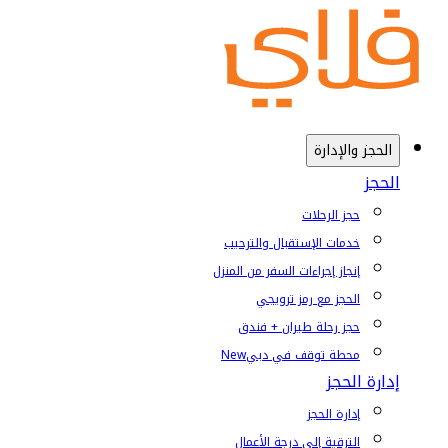
الحجز والإدارة
الحجز
حجز الرحلات
خدمات الإستقبال والترحيب
إنجاز إجراءات السفر من المنزل
الحجز مع رمز ترويجي
حجز رحلة طيران + فندق
محطة توقف في دبي
New
إدارة الحجز
إدارة الحجز
الترقية إلى درجة الأعمال