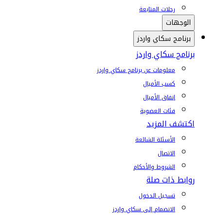
رحلات المتابعة
الوجهات
برنامج سكاي واردز
برنامج سكاي واردز
معلومات عن برنامج سكاي واردز
كسب الأميال
إنفاق الأميال
فئات العضوية
اكتشف المزيد
الأسئلة الشائعة
الاتصال
الشروط والأحكام
روابط ذات صلة
تسجيل الدخول
الانضمام إلى سكاي واردز