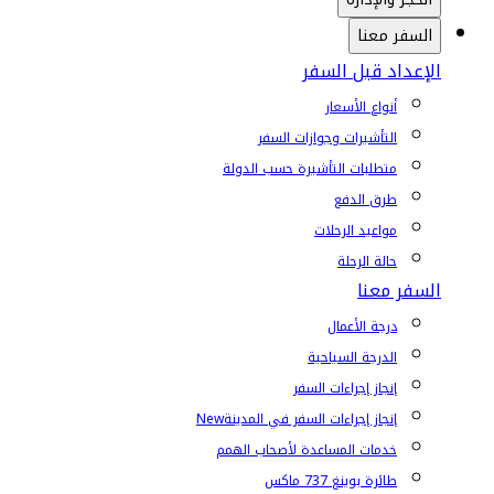
السفر معنا
الإعداد قبل السفر
أنواع الأسعار
التأشيرات وجوازات السفر
متطلبات التأشيرة حسب الدولة
طرق الدفع
مواعيد الرحلات
حالة الرحلة
السفر معنا
درجة الأعمال
الدرجة السياحية
إنجاز إجراءات السفر
إنجاز إجراءات السفر في المدينة
New
خدمات المساعدة لأصحاب الهمم
طائرة بوينغ 737 ماكس