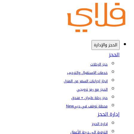
الحجز والإدارة
الحجز
حجز الرحلات
خدمات الإستقبال والترحيب
إنجاز إجراءات السفر من المنزل
الحجز مع رمز ترويجي
حجز رحلة طيران + فندق
محطة توقف في دبي
New
إدارة الحجز
إدارة الحجز
الترقية إلى درجة الأعمال