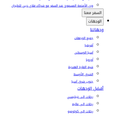
وزن الأمتعة المسموح عند السفر مع شركاء فلاي دبي للطيران
السفر معنا
الوجهات
وجهاتنا
جميع الوجهات
أفريقيا
آسيا الوسطى
أوروبا
شبه القارة الهندية
الشرق الأوسط
جنوب شرق آسيا
أفضل الوجهات
رحلات إلى تبيليسي
رحلات إلى ماليه
رحلات إلى كولومبو