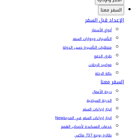
السفر معنا
الإعداد قبل السفر
أنواع الأسعار
التأشيرات وجوازات السفر
متطلبات التأشيرة حسب الدولة
طرق الدفع
مواعيد الرحلات
حالة الرحلة
السفر معنا
درجة الأعمال
الدرجة السياحية
إنجاز إجراءات السفر
إنجاز إجراءات السفر في المدينة
New
خدمات المساعدة لأصحاب الهمم
طائرة بوينغ 737 ماكس