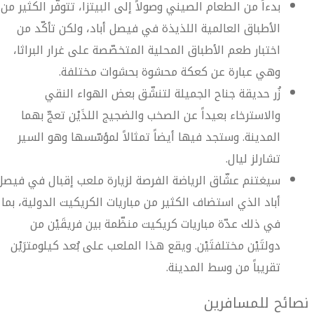
بدءاً من الطعام الصيني وصولاً إلى البيتزا، تتوفّر الكثير من
الأطباق العالمية اللذيذة في فيصل أباد، ولكن تأكّد من
اختبار طعم الأطباق المحلية المتخصّصة على غرار البراثا،
وهي عبارة عن كعكة محشوة بحشوات مختلفة.
زُر حديقة جناح الجميلة لتنشّق بعض الهواء النقي
والاسترخاء بعيداً عن الصخب والضجيج اللذَيْن تعجّ بهما
المدينة. وستجد فيها أيضاً تمثالاً لمؤسّسها وهو السير
تشارلز ليال.
سيغتنم عشّاق الرياضة الفرصة لزيارة ملعب إقبال في فيصل
أباد الذي استضاف الكثير من مباريات الكريكيت الدولية، بما
في ذلك عدّة مباريات كريكيت منظّمة بين فريقَيْن من
دولتَيْن مختلفتَيْن. ويقع هذا الملعب على بُعد كيلومترَيْن
تقريباً من وسط المدينة.
نصائح للمسافرين