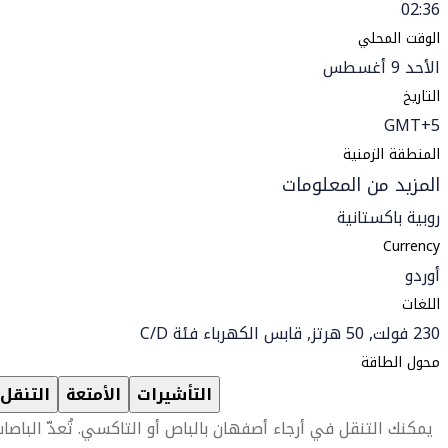
02:36
الوقت المحلي
الأحد 9 أغسطس
التاريخ
GMT+5
المنطقة الزمنية
المزيد من المعلومات
روبية باكستانية
Currency
أوردو
اللغات
230 فولت, 50 هرتز, قابس الكهرباء فئة C/D
محول الطاقة
التأشيرات
الأمتعة
التنقل
يمكنك التنقل في أرجاء أصفهان بالباص أو التاكسي. تُعدّ الباصا