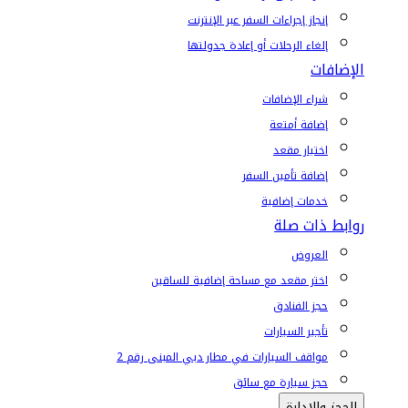
إنجاز إجراءات السفر عبر الإنترنت
إلغاء الرحلات أو إعادة جدولتها
الإضافات
شراء الإضافات
إضافة أمتعة
اختيار مقعد
إضافة تأمين السفر
خدمات إضافية
روابط ذات صلة
العروض
اختر مقعد مع مساحة إضافية للساقين
حجز الفنادق
تأجير السيارات
مواقف السيارات في مطار دبي المبنى رقم 2
حجز سيارة مع سائق
الحجز والإدارة