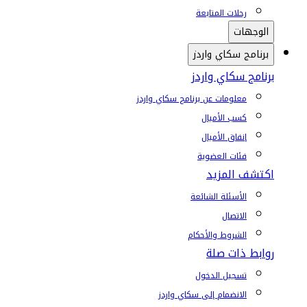
رحلات المتابعة
الوجهات
برنامج سكاي واردز
برنامج سكاي واردز
معلومات عن برنامج سكاي واردز
كسب الأميال
إنفاق الأميال
فئات العضوية
اكتشف المزيد
الأسئلة الشائعة
الاتصال
الشروط والأحكام
روابط ذات صلة
تسجيل الدخول
الانضمام إلى سكاي واردز