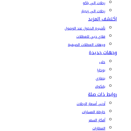
رحلات إلى باكو
رحلات إلى زنجبار
اكتشف المزيد
تأشيرة الدخول عند الوصول
فلاي دبي للعطلات
وجهات العطلات الصيفية
وجهات جديدة
حلب
بوخارا
بنغازي
بانكوك
روابط ذات صلة
أدنى أسعار الرحلات
خارطة المسارات
أفكار السفر
المطارات