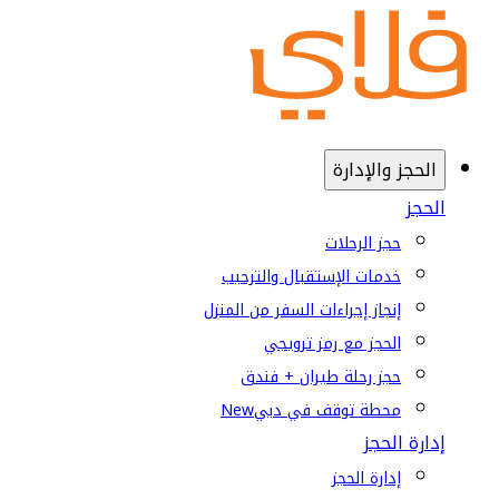
الحجز والإدارة
الحجز
حجز الرحلات
خدمات الإستقبال والترحيب
إنجاز إجراءات السفر من المنزل
الحجز مع رمز ترويجي
حجز رحلة طيران + فندق
محطة توقف في دبي
New
إدارة الحجز
إدارة الحجز