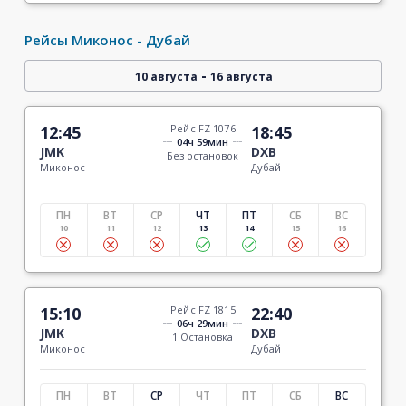
Рейсы Миконос - Дубай
-
10 августа
16 августа
12:45
Рейс FZ 1076
18:45
04ч 59мин
JMK
DXB
Без остановок
Миконос
Дубай
ПН
ВТ
СР
ЧТ
ПТ
СБ
ВС
10
11
12
13
14
15
16
15:10
Рейс FZ 1815
22:40
06ч 29мин
JMK
DXB
1 Остановка
Миконос
Дубай
ПН
ВТ
СР
ЧТ
ПТ
СБ
ВС