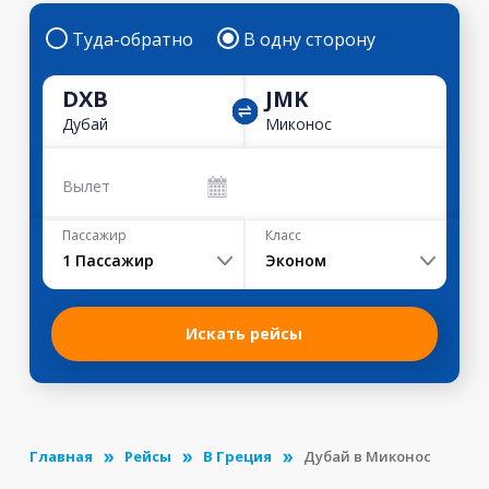
Туда-обратно
В одну сторону
DXB
JMK
Дубай
Миконос
Вылет
Пассажир
Класс
1
Пассажир
Эконом
Искать рейсы
Главная
Рейсы
В Греция
Дубай в Миконос