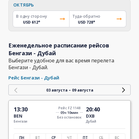
ОКТЯБРЬ
В одну сторону
Туда-обратно
USD 612
*
USD 728
*
Еженедельное расписание рейсов
Бенгази - Дубай
Выберите удобное для вас время перелета
Бенгази - Дубай.
Рейс Бенгази - Дубай
-
03 августа
09 августа
13:30
Рейс FZ 1148
20:40
05ч 10мин
BEN
DXB
Без остановок
Бенгази
Дубай
ПН
ВТ
СР
ЧТ
ПТ
СБ
ВС