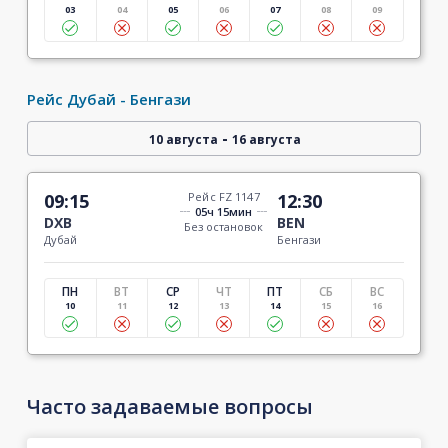
03
04
05
06
07
08
09
Рейс Дубай - Бенгази
-
10 августа
16 августа
09:15
Рейс FZ 1147
12:30
05ч 15мин
DXB
BEN
Без остановок
Дубай
Бенгази
ПН
ВТ
СР
ЧТ
ПТ
СБ
ВС
10
11
12
13
14
15
16
Часто задаваемые вопросы