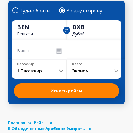
Туда-обратно
В одну сторону
BEN
DXB
Бенгази
Дубай
Вылет
Пассажир
Класс
1
Пассажир
Эконом
Искать рейсы
Главная
Рейсы
В Объединенные Арабские Эмираты