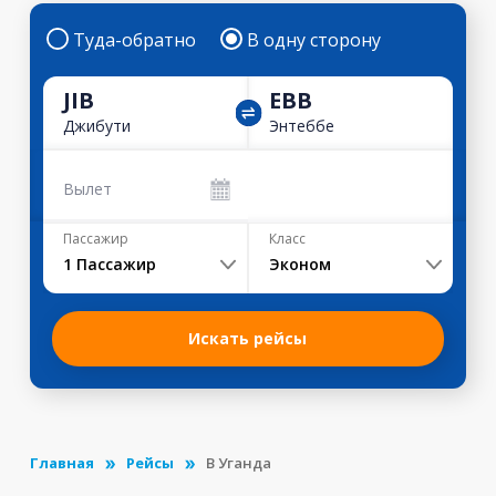
Туда-обратно
В одну сторону
JIB
EBB
Джибути
Энтеббе
Вылет
Пассажир
Класс
1
Пассажир
Эконом
Искать рейсы
Главная
Рейсы
В Уганда