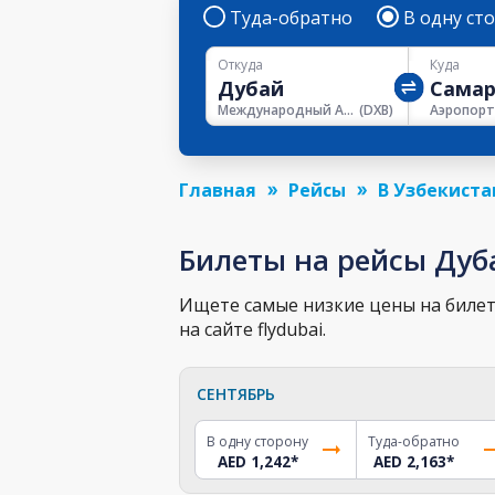
Туда-обратно
В одну ст
Откуда
Куда
Международный Аэропорт Дубая
(
DXB
)
Главная
Рейсы
В Узбекиста
Билеты на рейсы Дуб
Ищете самые низкие цены на билет
на сайте flydubai.
СЕНТЯБРЬ
В одну сторону
Туда-обратно
AED 1,242
*
AED 2,163
*