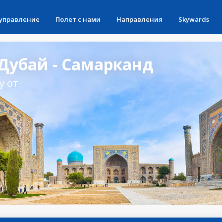
 управление
Полет с нами
Направления
Skywards
Дубай - Самарканд
у от