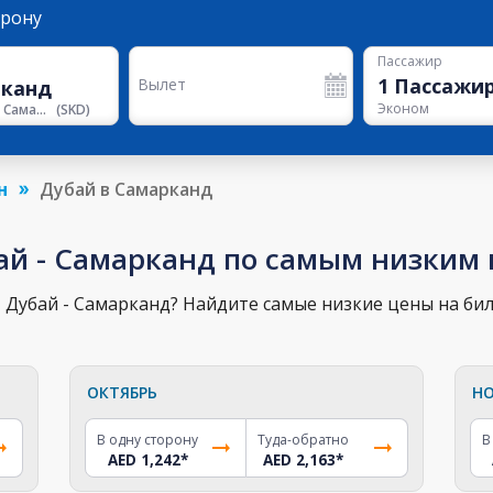
орону
Пассажир
1
Пассажи
Вылет
Эконом
Аэропорт Самарканд
(
SKD
)
н
Дубай в Самарканд
ай - Самарканд по самым низким
 Дубай - Самарканд? Найдите самые низкие цены на бил
ОКТЯБРЬ
НО
В одну сторону
Туда-обратно
В
AED 1,242
*
AED 2,163
*