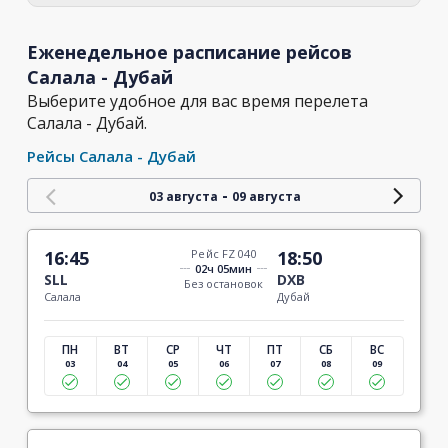
Еженедельное расписание рейсов
Салала - Дубай
Выберите удобное для вас время перелета
Салала - Дубай.
Рейсы Салала - Дубай
-
03 августа
09 августа
16:45
Рейс FZ 040
18:50
02ч 05мин
SLL
DXB
Без остановок
Салала
Дубай
ПН
ВТ
СР
ЧТ
ПТ
СБ
ВС
03
04
05
06
07
08
09