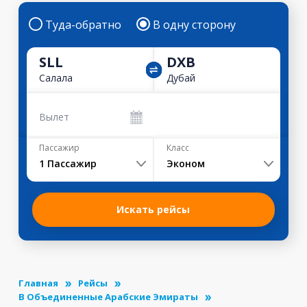
Туда-обратно
В одну сторону
SLL
DXB
Салала
Дубай
Вылет
Пассажир
Класс
1
Пассажир
Эконом
Искать рейсы
Главная
Рейсы
В Объединенные Арабские Эмираты