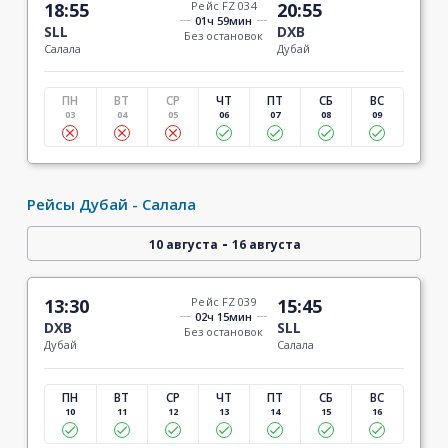
18:55
Рейс FZ 034
20:55
01ч 59мин
SLL
DXB
Без остановок
Салала
Дубай
ПН
ВТ
СР
ЧТ
ПТ
СБ
ВС
03
04
05
06
07
08
09
Рейсы Дубай - Салала
-
10 августа
16 августа
13:30
Рейс FZ 039
15:45
02ч 15мин
DXB
SLL
Без остановок
Дубай
Салала
ПН
ВТ
СР
ЧТ
ПТ
СБ
ВС
10
11
12
13
14
15
16