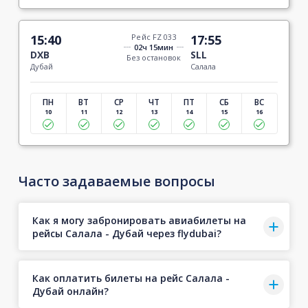
15:40
Рейс FZ 033
17:55
02ч 15мин
DXB
SLL
Без остановок
Дубай
Салала
ПН
ВТ
СР
ЧТ
ПТ
СБ
ВС
10
11
12
13
14
15
16
Часто задаваемые вопросы
Как я могу забронировать авиабилеты на
рейсы Салала - Дубай через flydubai?
Как оплатить билеты на рейс Салала -
Дубай онлайн?