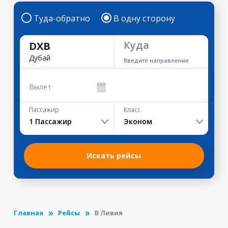
Туда-обратно
В одну сторону
Куда
DXB
Дубай
Введите направление
Вылет
Пассажир
Класс
1
Пассажир
Эконом
Искать рейсы
Главная
Рейсы
В Ливия