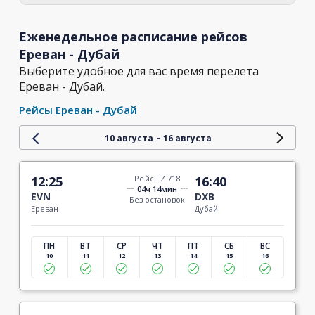
Еженедельное расписание рейсов
Ереван - Дубай
Выберите удобное для вас время перелета
Ереван - Дубай.
Рейсы Ереван - Дубай
-
10 августа
16 августа
12:25
Рейс FZ 718
16:40
04ч 14мин
EVN
DXB
Без остановок
Ереван
Дубай
ПН
ВТ
СР
ЧТ
ПТ
СБ
ВС
10
11
12
13
14
15
16