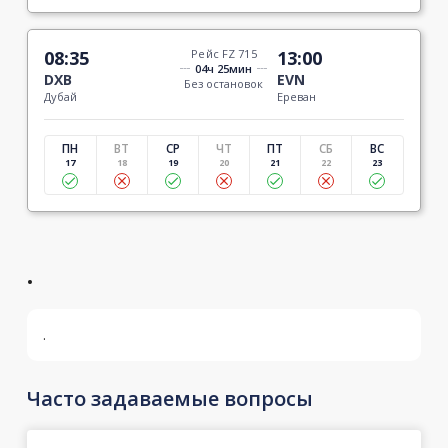
08:35
Рейс FZ 715
13:00
04ч 25мин
DXB
EVN
Без остановок
Дубай
Ереван
ПН
ВТ
СР
ЧТ
ПТ
СБ
ВС
17
18
19
20
21
22
23
.
.
Часто задаваемые вопросы