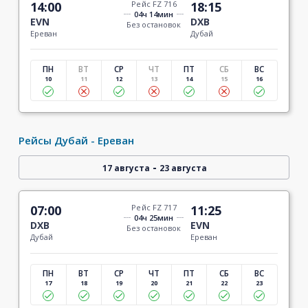
14:00
Рейс FZ 716
18:15
04ч 14мин
EVN
DXB
Без остановок
Ереван
Дубай
ПН
ВТ
СР
ЧТ
ПТ
СБ
ВС
10
11
12
13
14
15
16
Рейсы Дубай - Ереван
-
17 августа
23 августа
07:00
Рейс FZ 717
11:25
04ч 25мин
DXB
EVN
Без остановок
Дубай
Ереван
ПН
ВТ
СР
ЧТ
ПТ
СБ
ВС
17
18
19
20
21
22
23