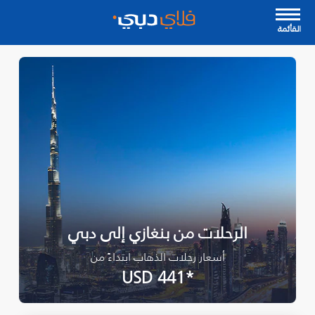
القأئمة
الرحلات من بنغازي إلى دبي
أسعار رحلات الذهاب ابتداءً من
*USD 441