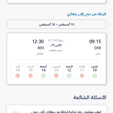
الرحلة من دبي إلى بنغازي
-
10 أغسطس
16 أغسطس
09:15
رحلة FZ 1147
12:30
05س 15د
BEN
DXB
بدون توقف
دبي
بنغازي
الإثنين
الثلاثاء
الأربعاء
الخميس
الجمعة
السبت
الأحد
16
15
14
13
12
11
10
الأسئلة الشائعة
كيف يمكنني حجز تذكرة لرحلة من بنغازي إلى دبي