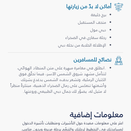
أماكن لا بدّ من زيارتها
برج خليفة
متحف المستقبل
دبي مول
رحلة سفاري في الصحراء
الإطلالة الخلابة من نخلة دبي
نصائح للمسافرين
.انطلق في مغامرة مبهرة على متن المنطاد الهوائي،
لتتأمل مشهد شروق الشمس الآسر، فيما تحلّق فوق
الكثبان الرملية، وتشعر بدفء الشمس يدغدغ بشرتك
وأشعتها تنعكس على رمال الصحراء الذهبية، مبتكرةً منظراً
لا مثيل له، يصوّر لك جمال دبي الطبيعي وروعتها.
معلومات إضافية
اعثر على معلومات مفيدة حول التأشيرات ومتطلبات تأشيرة الدخول
لمساعدتك في التخطيط لرحلتك والتنعّم برحلة مريحة وبدون متاعب.