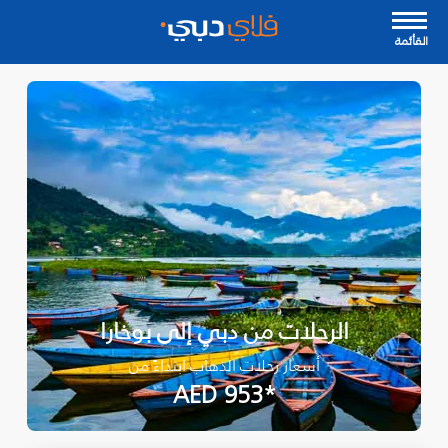
القأئمة
الرحلات من دبي إلى بوخارا
أسعار رحلات الذهاب ابتداءً من
*AED 953