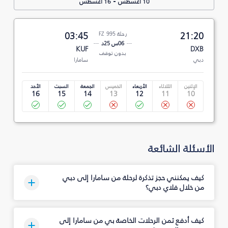
-
10 أغسطس
16 أغسطس
21:20
رحلة FZ 995
03:45
06س 25د
KUF
DXB
بدون توقف
دبي
سامارا
الإثنين
الثلاثاء
الأربعاء
الخميس
الجمعة
السبت
الأحد
16
15
14
13
12
11
10
الأسئلة الشائعة
كيف يمكنني حجز تذكرة لرحلة من سامارا إلى دبي
من خلال فلاي دبي؟
كيف أدفع ثمن الرحلات الخاصة بي من سامارا إلى