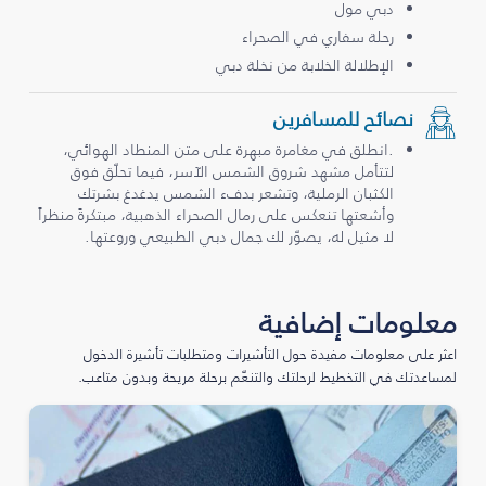
دبي مول
رحلة سفاري في الصحراء
الإطلالة الخلابة من نخلة دبي
نصائح للمسافرين
.انطلق في مغامرة مبهرة على متن المنطاد الهوائي،
لتتأمل مشهد شروق الشمس الآسر، فيما تحلّق فوق
الكثبان الرملية، وتشعر بدفء الشمس يدغدغ بشرتك
وأشعتها تنعكس على رمال الصحراء الذهبية، مبتكرةً منظراً
لا مثيل له، يصوّر لك جمال دبي الطبيعي وروعتها.
معلومات إضافية
اعثر على معلومات مفيدة حول التأشيرات ومتطلبات تأشيرة الدخول
لمساعدتك في التخطيط لرحلتك والتنعّم برحلة مريحة وبدون متاعب.