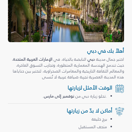
أهلاً بك في دبي
اختبر جمال مدينة
دبي
النابضة بالحياة، في
الإمارات العربية المتحدة
،
حيث تندمج الهندسة المعمارية المتطورة، وتجارب التسوق الفاخرة،
والمعالم الثقافة التاريخية والمغامرات الصحراوية، لتختبر بين حناياها
هذه المدينة العصرية تجربة ضيافة عربية لا تُنسى
الوقت الأمثل لزيارتها
.تحلو زيارة دبي من
نوفمبر إلى مارس
.
أماكن لا بدّ من زيارتها
برج خليفة
متحف المستقبل