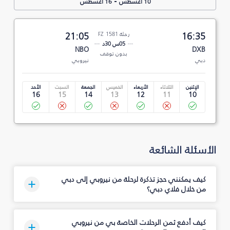
-
10 أغسطس
16 أغسطس
16:35
رحلة FZ 1581
21:05
05س 30د
NBO
DXB
بدون توقف
دبي
نيروبي
الإثنين
الثلاثاء
الأربعاء
الخميس
الجمعة
السبت
الأحد
16
15
14
13
12
11
10
الأسئلة الشائعة
كيف يمكنني حجز تذكرة لرحلة من نيروبي إلى دبي
من خلال فلاي دبي؟
كيف أدفع ثمن الرحلات الخاصة بي من نيروبي