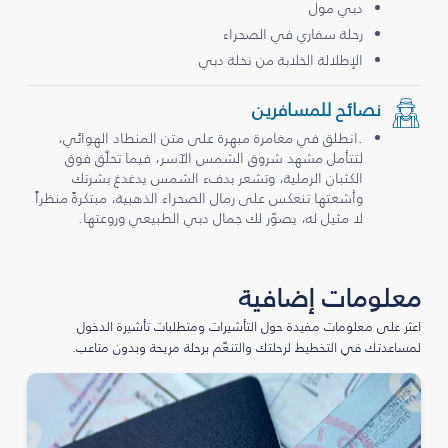
دبي مول
رحلة سفاري في الصحراء
الإطلالة الخلابة من نخلة دبي
نصائح للمسافرين
.انطلق في مغامرة مبهرة على متن المنطاد الهوائي،
لتتأمل مشهد شروق الشمس الآسر، فيما تحلّق فوق
الكثبان الرملية، وتشعر بدفء الشمس يدغدغ بشرتك
وأشعتها تنعكس على رمال الصحراء الذهبية، مبتكرةً منظراً
لا مثيل له، يصوّر لك جمال دبي الطبيعي وروعتها.
معلومات إضافية
اعثر على معلومات مفيدة حول التأشيرات ومتطلبات تأشيرة الدخول
لمساعدتك في التخطيط لرحلتك والتنعّم برحلة مريحة وبدون متاعب.