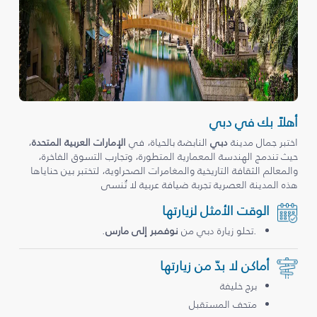
أهلاً بك في دبي
اختبر جمال مدينة
دبي
النابضة بالحياة، في
الإمارات العربية المتحدة
،
حيث تندمج الهندسة المعمارية المتطورة، وتجارب التسوق الفاخرة،
والمعالم الثقافة التاريخية والمغامرات الصحراوية، لتختبر بين حناياها
هذه المدينة العصرية تجربة ضيافة عربية لا تُنسى
الوقت الأمثل لزيارتها
.تحلو زيارة دبي من
نوفمبر إلى مارس
.
أماكن لا بدّ من زيارتها
برج خليفة
متحف المستقبل