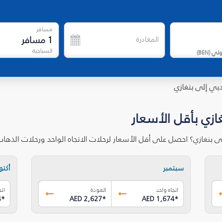
مسافر
1
مسافر
المغادرة
السياحية
دولي
(
BEN
)
بي إلى بنغازي
ازي بأقل الأسعار
ى بنغازي؟ احصل على أقل الأسعار لرحلات الاتجاه الواحد ورحلات الذه
سبتمبر
أكتوب
اتجاه واحد
العودة
اتج
4
*
AED 2,627
*
AED 1,674
*