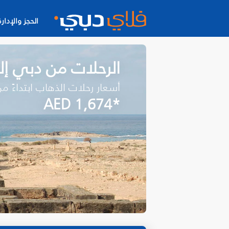
الحجز والإدارة
الرحلات من دبي إل
أسعار رحلات الذهاب ابتداءً م
*AED 1,674