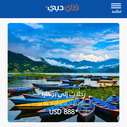
القأئمة
رحلات إلى بوخارا
أسعار رحلات الذهاب ابتداءً من
*USD 888